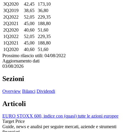
3Q2020
42,45
173,10
3Q2019
38,65
36,80
2Q2022
52,05
229,35
2Q2021
45,00
188,80
2Q2020
40,60
51,60
1Q2022
52,05
229,35
1Q2021
45,00
188,80
1Q2020
40,60
51,60
Prossimo rilascio utili: 04/08/2022
Aggiornamento dati
03/08/2026
Sezioni
Overview
Bilanci
Dividendi
Articoli
EURO STOXX 600, indice con (quasi) tutte le azioni europee
Target Price
Guide, news e analisi per seguire mercati, aziende e strumenti
finanziari.