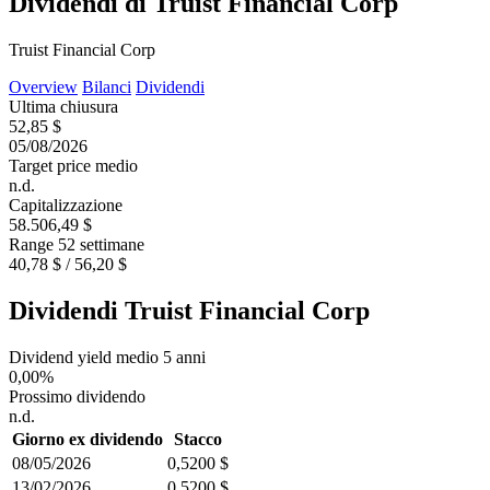
Dividendi di Truist Financial Corp
Truist Financial Corp
Overview
Bilanci
Dividendi
Ultima chiusura
52,85 $
05/08/2026
Target price medio
n.d.
Capitalizzazione
58.506,49 $
Range 52 settimane
40,78 $ / 56,20 $
Dividendi Truist Financial Corp
Dividend yield medio 5 anni
0,00%
Prossimo dividendo
n.d.
Giorno ex dividendo
Stacco
08/05/2026
0,5200 $
13/02/2026
0,5200 $