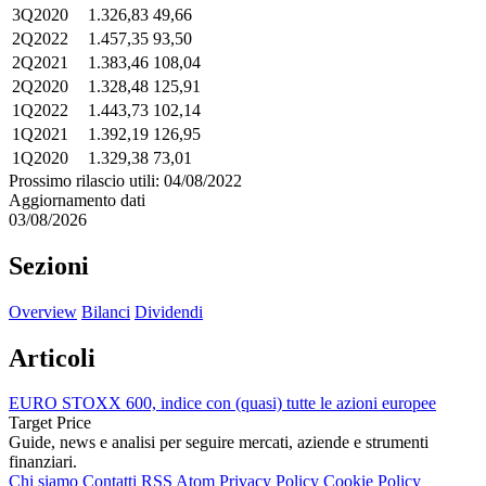
3Q2020
1.326,83
49,66
2Q2022
1.457,35
93,50
2Q2021
1.383,46
108,04
2Q2020
1.328,48
125,91
1Q2022
1.443,73
102,14
1Q2021
1.392,19
126,95
1Q2020
1.329,38
73,01
Prossimo rilascio utili: 04/08/2022
Aggiornamento dati
03/08/2026
Sezioni
Overview
Bilanci
Dividendi
Articoli
EURO STOXX 600, indice con (quasi) tutte le azioni europee
Target Price
Guide, news e analisi per seguire mercati, aziende e strumenti
finanziari.
Chi siamo
Contatti
RSS
Atom
Privacy Policy
Cookie Policy