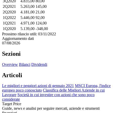
3Q2020
4.835,00
80,00
2Q2021
5.263,00
145,00
2Q2020
4.181,00
21,00
1Q2022
5.446,00
92,00
1Q2021
4.971,00
124,00
1Q2020
5.139,00
-348,00
Prossimo rilascio utili: 03/11/2022
Aggiornamento dati
07/08/2026
Sezioni
Overview
Bilanci
Dividendi
Articoli
Le migliori e peggiori azioni di gennaio 2021
MSCI Europa, l'indice
europeo poco conosciuto
Classifica delle Migliori Aziende in cui
Lavorare
Società in cui investire con azioni che sono poco
considerate
Target Price
Guide, news e analisi per seguire mercati, aziende e strumenti
finanziari.