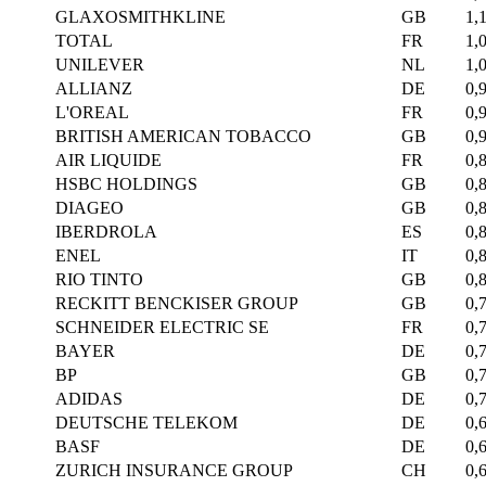
GLAXOSMITHKLINE
GB
1,
TOTAL
FR
1,
UNILEVER
NL
1,
ALLIANZ
DE
0,
L'OREAL
FR
0,
BRITISH AMERICAN TOBACCO
GB
0,
AIR LIQUIDE
FR
0,
HSBC HOLDINGS
GB
0,
DIAGEO
GB
0,
IBERDROLA
ES
0,
ENEL
IT
0,
RIO TINTO
GB
0,
RECKITT BENCKISER GROUP
GB
0,
SCHNEIDER ELECTRIC SE
FR
0,
BAYER
DE
0,
BP
GB
0,
ADIDAS
DE
0,
DEUTSCHE TELEKOM
DE
0,
BASF
DE
0,
ZURICH INSURANCE GROUP
CH
0,