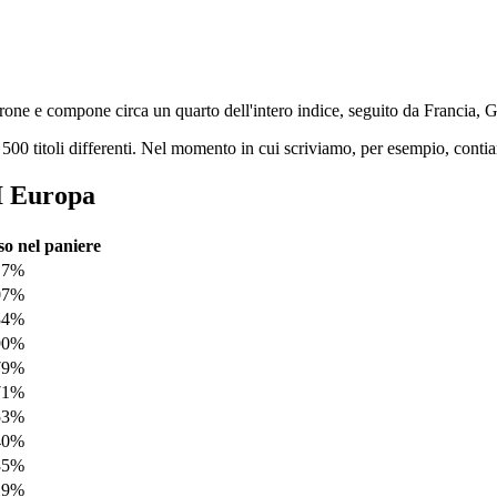
rone e compone circa un quarto dell'intero indice, seguito da Francia, 
 500 titoli differenti. Nel momento in cui scriviamo, per esempio, contia
CI Europa
so nel paniere
17%
07%
34%
90%
79%
71%
53%
40%
35%
19%