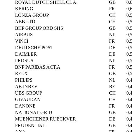
ROYAL DUTCH SHELL CL A
GB
0,
KERING
FR
0,
LONZA GROUP
CH
0,
ABB LTD
CH
0,
BHP GROUP ORD SHS
GB
0,
AIRBUS
NL
0,
VINCI
FR
0,
DEUTSCHE POST
DE
0,
DAIMLER
DE
0,
PROSUS
NL
0,
BNP PARIBAS ACT.A
FR
0,
RELX
GB
0,
PHILIPS
NL
0,
AB INBEV
BE
0,
UBS GROUP
CH
0,
GIVAUDAN
CH
0,
DANONE
FR
0,
NATIONAL GRID
GB
0,
MUENCHENER RUECKVER
DE
0,
PRUDENTIAL
GB
0,
AXA
FR
0,