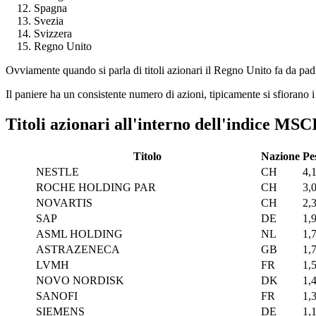
Spagna
Svezia
Svizzera
Regno Unito
Ovviamente quando si parla di titoli azionari il Regno Unito fa da pad
Il paniere ha un consistente numero di azioni, tipicamente si sfiorano i
Titoli azionari all'interno dell'indice MS
Titolo
Nazione
Pe
NESTLE
CH
4,
ROCHE HOLDING PAR
CH
3,
NOVARTIS
CH
2,
SAP
DE
1,
ASML HOLDING
NL
1,
ASTRAZENECA
GB
1,
LVMH
FR
1,
NOVO NORDISK
DK
1,
SANOFI
FR
1,
SIEMENS
DE
1,