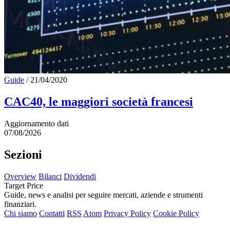
Guide
/
21/04/2020
CAC40, le maggiori società francesi
Aggiornamento dati
07/08/2026
Sezioni
Overview
Bilanci
Dividendi
Target Price
Guide, news e analisi per seguire mercati, aziende e strumenti
finanziari.
Chi siamo
Contatti
RSS
Atom
Privacy Policy
Cookie Policy