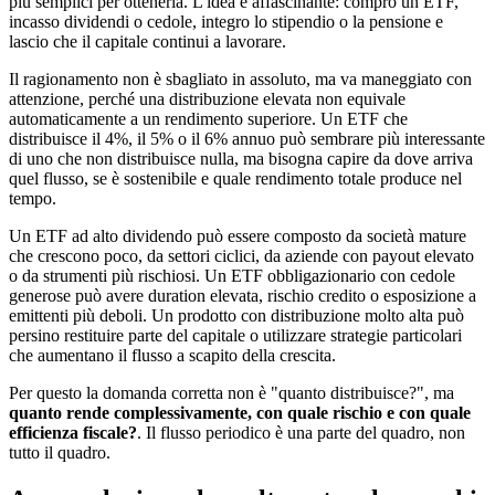
più semplici per ottenerla. L'idea è affascinante: compro un ETF,
incasso dividendi o cedole, integro lo stipendio o la pensione e
lascio che il capitale continui a lavorare.
Il ragionamento non è sbagliato in assoluto, ma va maneggiato con
attenzione, perché una distribuzione elevata non equivale
automaticamente a un rendimento superiore. Un ETF che
distribuisce il 4%, il 5% o il 6% annuo può sembrare più interessante
di uno che non distribuisce nulla, ma bisogna capire da dove arriva
quel flusso, se è sostenibile e quale rendimento totale produce nel
tempo.
Un ETF ad alto dividendo può essere composto da società mature
che crescono poco, da settori ciclici, da aziende con payout elevato
o da strumenti più rischiosi. Un ETF obbligazionario con cedole
generose può avere duration elevata, rischio credito o esposizione a
emittenti più deboli. Un prodotto con distribuzione molto alta può
persino restituire parte del capitale o utilizzare strategie particolari
che aumentano il flusso a scapito della crescita.
Per questo la domanda corretta non è "quanto distribuisce?", ma
quanto rende complessivamente, con quale rischio e con quale
efficienza fiscale?
. Il flusso periodico è una parte del quadro, non
tutto il quadro.