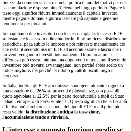
finezza da commercialista, ma nella pratica è uno dei motivi per cui
l'accumulazione è spesso più efficiente nel lungo periodo. Pagare le
tasse oggi significa ridurre immediatamente il capitale investito,
mentre pagarle domani significa lasciare più capitale a generare
rendimento per più anni.
Immaginiamo due investitori con lo stesso capitale, lo stesso ETF
sottostante e lo stesso rendimento lordo. Il primo riceve distribuzioni
periodiche, paga subito le imposte e poi reinveste manualmente ciò
che resta; il secondo usa un ETF ad accumulazione e lascia che i
proventi vengano reinvestiti internamente. Dopo un anno la
differenza può essere minima, ma dopo venti o trent'anni il secondo
investitore può trovarsi avvantaggiato, non perché abbia scelto un
indice migliore, ma perché ha ridotto gli attriti fiscali lungo il
percorso.
In Italia, inoltre, gli ETF armonizzati sono generalmente soggetti a
una tassazione del
26%
su proventi e plusvalenze, con possibili
quote agevolate al
12,5%
per la parte riconducibile a titoli di Stato
italiani, europei o di Paesi white list. Questo significa che la fiscalità
effettiva può cambiare a seconda del tipo di ETF, ma il principio
resta valido:
la distribuzione anticipa la tassazione,
l'accumulazione tende a rinviarla
.
L'interesse composto funziona meglio se