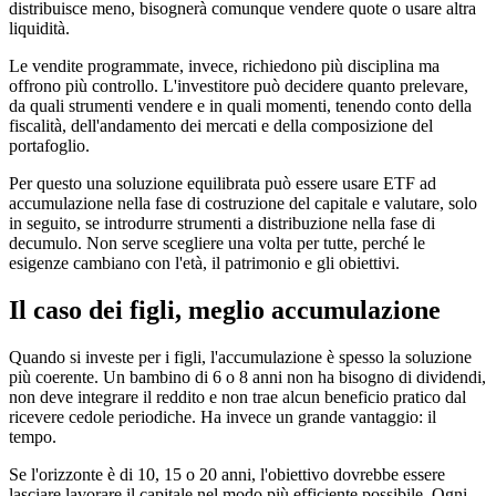
distribuisce meno, bisognerà comunque vendere quote o usare altra
liquidità.
Le vendite programmate, invece, richiedono più disciplina ma
offrono più controllo. L'investitore può decidere quanto prelevare,
da quali strumenti vendere e in quali momenti, tenendo conto della
fiscalità, dell'andamento dei mercati e della composizione del
portafoglio.
Per questo una soluzione equilibrata può essere usare ETF ad
accumulazione nella fase di costruzione del capitale e valutare, solo
in seguito, se introdurre strumenti a distribuzione nella fase di
decumulo. Non serve scegliere una volta per tutte, perché le
esigenze cambiano con l'età, il patrimonio e gli obiettivi.
Il caso dei figli, meglio accumulazione
Quando si investe per i figli, l'accumulazione è spesso la soluzione
più coerente. Un bambino di 6 o 8 anni non ha bisogno di dividendi,
non deve integrare il reddito e non trae alcun beneficio pratico dal
ricevere cedole periodiche. Ha invece un grande vantaggio: il
tempo.
Se l'orizzonte è di 10, 15 o 20 anni, l'obiettivo dovrebbe essere
lasciare lavorare il capitale nel modo più efficiente possibile. Ogni