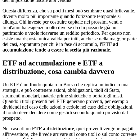
dell'imposizione fiscale alla vendita.
Questa differenza, che su pochi mesi può sembrare quasi irrilevante,
diventa molto più importante quando l'orizzonte temporale si
allunga. Chi investe per costruire capitale nei prossimi venti o
trent'anni ha esigenze molto diverse da chi possiede già un
patrimonio e vuole ricavarne un reddito periodico. Per questo non
esiste una risposta unica valida per tutti, anche se nella maggior parte
dei casi, soprattutto per chi è in fase di accumulo,
l'ETF ad
accumulazione tende a essere la scelta più razionale
.
ETF ad accumulazione e ETF a
distribuzione, cosa cambia davvero
Un ETF è un fondo quotato in Borsa che replica un indice o una
strategia, e può contenere azioni, obbligazioni, titoli di Stato,
strumenti monetari, materie prime sintetiche o portafogli misti.
Quando i titoli presenti nell'ETF generano proventi, per esempio
dividendi nel caso delle azioni o cedole nel caso delle obbligazioni,
il fondo deve decidere come gestirli secondo quanto previsto dal
prospetto.
Nel caso di un
ETF a distribuzione
, quei proventi vengono pagati
all'investitore, che li vede arrivare sul conto titoli o sul conto corrente