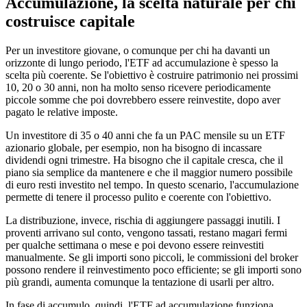
Accumulazione, la scelta naturale per chi
costruisce capitale
Per un investitore giovane, o comunque per chi ha davanti un
orizzonte di lungo periodo, l'ETF ad accumulazione è spesso la
scelta più coerente. Se l'obiettivo è costruire patrimonio nei prossimi
10, 20 o 30 anni, non ha molto senso ricevere periodicamente
piccole somme che poi dovrebbero essere reinvestite, dopo aver
pagato le relative imposte.
Un investitore di 35 o 40 anni che fa un PAC mensile su un ETF
azionario globale, per esempio, non ha bisogno di incassare
dividendi ogni trimestre. Ha bisogno che il capitale cresca, che il
piano sia semplice da mantenere e che il maggior numero possibile
di euro resti investito nel tempo. In questo scenario, l'accumulazione
permette di tenere il processo pulito e coerente con l'obiettivo.
La distribuzione, invece, rischia di aggiungere passaggi inutili. I
proventi arrivano sul conto, vengono tassati, restano magari fermi
per qualche settimana o mese e poi devono essere reinvestiti
manualmente. Se gli importi sono piccoli, le commissioni del broker
possono rendere il reinvestimento poco efficiente; se gli importi sono
più grandi, aumenta comunque la tentazione di usarli per altro.
In fase di accumulo, quindi, l'ETF ad accumulazione funziona