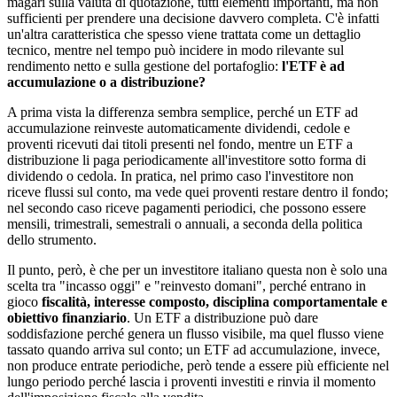
magari sulla valuta di quotazione, tutti elementi importanti, ma non
sufficienti per prendere una decisione davvero completa. C'è infatti
un'altra caratteristica che spesso viene trattata come un dettaglio
tecnico, mentre nel tempo può incidere in modo rilevante sul
rendimento netto e sulla gestione del portafoglio:
l'ETF è ad
accumulazione o a distribuzione?
A prima vista la differenza sembra semplice, perché un ETF ad
accumulazione reinveste automaticamente dividendi, cedole e
proventi ricevuti dai titoli presenti nel fondo, mentre un ETF a
distribuzione li paga periodicamente all'investitore sotto forma di
dividendo o cedola. In pratica, nel primo caso l'investitore non
riceve flussi sul conto, ma vede quei proventi restare dentro il fondo;
nel secondo caso riceve pagamenti periodici, che possono essere
mensili, trimestrali, semestrali o annuali, a seconda della politica
dello strumento.
Il punto, però, è che per un investitore italiano questa non è solo una
scelta tra "incasso oggi" e "reinvesto domani", perché entrano in
gioco
fiscalità, interesse composto, disciplina comportamentale e
obiettivo finanziario
. Un ETF a distribuzione può dare
soddisfazione perché genera un flusso visibile, ma quel flusso viene
tassato quando arriva sul conto; un ETF ad accumulazione, invece,
non produce entrate periodiche, però tende a essere più efficiente nel
lungo periodo perché lascia i proventi investiti e rinvia il momento