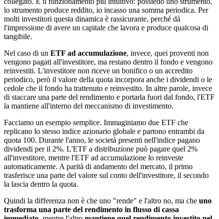
collegato. È il funzionamento più intuitivo: possiedo uno strumento,
lo strumento produce reddito, io incasso una somma periodica. Per
molti investitori questa dinamica è rassicurante, perché dà
l'impressione di avere un capitale che lavora e produce qualcosa di
tangibile.
Nel caso di un
ETF ad accumulazione
, invece, quei proventi non
vengono pagati all'investitore, ma restano dentro il fondo e vengono
reinvestiti. L'investitore non riceve un bonifico o un accredito
periodico, però il valore della quota incorpora anche i dividendi o le
cedole che il fondo ha trattenuto e reinvestito. In altre parole, invece
di staccare una parte del rendimento e portarla fuori dal fondo, l'ETF
la mantiene all'interno del meccanismo di investimento.
Facciamo un esempio semplice. Immaginiamo due ETF che
replicano lo stesso indice azionario globale e partono entrambi da
quota 100. Durante l'anno, le società presenti nell'indice pagano
dividendi per il 2%. L'ETF a distribuzione può pagare quel 2%
all'investitore, mentre l'ETF ad accumulazione lo reinveste
automaticamente. A parità di andamento del mercato, il primo
trasferisce una parte del valore sul conto dell'investitore, il secondo
la lascia dentro la quota.
Quindi la differenza non è che uno "rende" e l'altro no, ma che
uno
trasforma una parte del rendimento in flusso di cassa
immediato
, mentre l'altro
mantiene quel rendimento investito nel