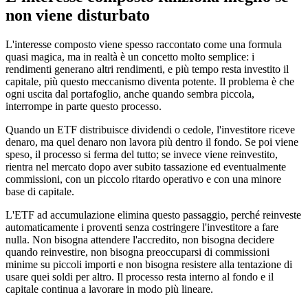
non viene disturbato
L'interesse composto viene spesso raccontato come una formula
quasi magica, ma in realtà è un concetto molto semplice: i
rendimenti generano altri rendimenti, e più tempo resta investito il
capitale, più questo meccanismo diventa potente. Il problema è che
ogni uscita dal portafoglio, anche quando sembra piccola,
interrompe in parte questo processo.
Quando un ETF distribuisce dividendi o cedole, l'investitore riceve
denaro, ma quel denaro non lavora più dentro il fondo. Se poi viene
speso, il processo si ferma del tutto; se invece viene reinvestito,
rientra nel mercato dopo aver subito tassazione ed eventualmente
commissioni, con un piccolo ritardo operativo e con una minore
base di capitale.
L'ETF ad accumulazione elimina questo passaggio, perché reinveste
automaticamente i proventi senza costringere l'investitore a fare
nulla. Non bisogna attendere l'accredito, non bisogna decidere
quando reinvestire, non bisogna preoccuparsi di commissioni
minime su piccoli importi e non bisogna resistere alla tentazione di
usare quei soldi per altro. Il processo resta interno al fondo e il
capitale continua a lavorare in modo più lineare.