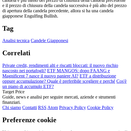
candela è più basso del prezzo di chiusura della candela precedente
e il prezzo di chiusura della candela successiva è più alto del prezzo
di apertura della candela precedente, allora si ha una candela
giapponese Engulfing Bullish.
Tag
Analisi tecnica
Candele Giapponesi
Correlati
Private credit, rendimenti alti e riscatti bloccati: il nuovo rischio
nascosto nei portafogli?
ETF MANGOS: dopo FAANG e
Magnificent 7 nasce il nuovo paniere AI?
ETF a distribuzione
oppure accumulazione? Quale è preferibile scegliere e perché
Cos'è
un piano di accumulo ETF?
Target Price
Guide, news e analisi per seguire mercati, aziende e strumenti
finanziari.
Chi siamo
Contatti
RSS
Atom
Privacy Policy
Cookie Policy
Preferenze cookie