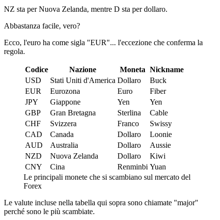
NZ sta per Nuova Zelanda, mentre D sta per dollaro.
Abbastanza facile, vero?
Ecco, l'euro ha come sigla "EUR"... l'eccezione che conferma la
regola.
Codice
Nazione
Moneta
Nickname
USD
Stati Uniti d'America
Dollaro
Buck
EUR
Eurozona
Euro
Fiber
JPY
Giappone
Yen
Yen
GBP
Gran Bretagna
Sterlina
Cable
CHF
Svizzera
Franco
Swissy
CAD
Canada
Dollaro
Loonie
AUD
Australia
Dollaro
Aussie
NZD
Nuova Zelanda
Dollaro
Kiwi
CNY
Cina
Renminbi
Yuan
Le principali monete che si scambiano sul mercato del
Forex
Le valute incluse nella tabella qui sopra sono chiamate "major"
perché sono le più scambiate.