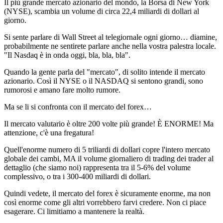
Il più grande mercato azionario del mondo, la Borsa di New York
(NYSE), scambia un volume di circa 22,4 miliardi di dollari al
giorno.
Si sente parlare di Wall Street al telegiornale ogni giorno… diamine,
probabilmente ne sentirete parlare anche nella vostra palestra locale.
"Il Nasdaq è in onda oggi, bla, bla, bla".
Quando la gente parla del "mercato", di solito intende il mercato
azionario. Così il NYSE o il NASDAQ si sentono grandi, sono
rumorosi e amano fare molto rumore.
Ma se li si confronta con il mercato del forex…
Il mercato valutario è oltre 200 volte più grande! È ENORME! Ma
attenzione, c'è una fregatura!
Quell'enorme numero di 5 triliardi di dollari copre l'intero mercato
globale dei cambi, MA il volume giornaliero di trading dei trader al
dettaglio (che siamo noi) rappresenta tra il 5-6% del volume
complessivo, o tra i 300-400 miliardi di dollari.
Quindi vedete, il mercato del forex è sicuramente enorme, ma non
così enorme come gli altri vorrebbero farvi credere. Non ci piace
esagerare. Ci limitiamo a mantenere la realtà.