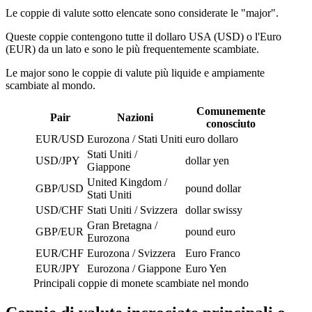
Le coppie di valute sotto elencate sono considerate le "major".
Queste coppie contengono tutte il dollaro USA (USD) o l'Euro
(EUR) da un lato e sono le più frequentemente scambiate.
Le major sono le coppie di valute più liquide e ampiamente
scambiate al mondo.
Comunemente
Pair
Nazioni
conosciuto
EUR/USD
Eurozona / Stati Uniti
euro dollaro
Stati Uniti /
USD/JPY
dollar yen
Giappone
United Kingdom /
GBP/USD
pound dollar
Stati Uniti
USD/CHF
Stati Uniti / Svizzera
dollar swissy
Gran Bretagna /
GBP/EUR
pound euro
Eurozona
EUR/CHF
Eurozona / Svizzera
Euro Franco
EUR/JPY
Eurozona / Giappone
Euro Yen
Principali coppie di monete scambiate nel mondo