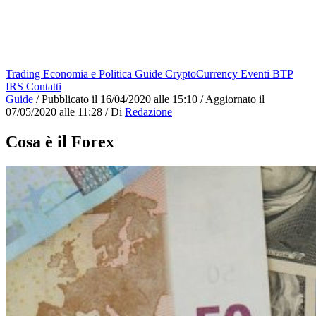
Trading
Economia e Politica
Guide
CryptoCurrency
Eventi
BTP
IRS
Contatti
Guide
/
Pubblicato il
16/04/2020 alle 15:10
/
Aggiornato il
07/05/2020 alle 11:28
/
Di
Redazione
Cosa è il Forex