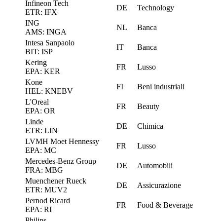
Infineon Tech
DE
Technology
ETR: IFX
ING
NL
Banca
AMS: INGA
Intesa Sanpaolo
IT
Banca
BIT: ISP
Kering
FR
Lusso
EPA: KER
Kone
FI
Beni industriali
HEL: KNEBV
L'Oreal
FR
Beauty
EPA: OR
Linde
DE
Chimica
ETR: LIN
LVMH Moet Hennessy
FR
Lusso
EPA: MC
Mercedes-Benz Group
DE
Automobili
FRA: MBG
Muenchener Rueck
DE
Assicurazione
ETR: MUV2
Pernod Ricard
FR
Food & Beverage
EPA: RI
Philips