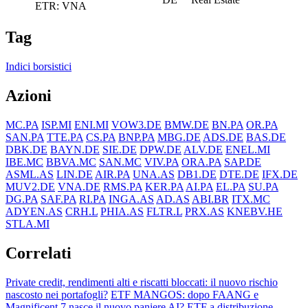
ETR: VNA
Tag
Indici borsistici
Azioni
MC.PA
ISP.MI
ENI.MI
VOW3.DE
BMW.DE
BN.PA
OR.PA
SAN.PA
TTE.PA
CS.PA
BNP.PA
MBG.DE
ADS.DE
BAS.DE
DBK.DE
BAYN.DE
SIE.DE
DPW.DE
ALV.DE
ENEL.MI
IBE.MC
BBVA.MC
SAN.MC
VIV.PA
ORA.PA
SAP.DE
ASML.AS
LIN.DE
AIR.PA
UNA.AS
DB1.DE
DTE.DE
IFX.DE
MUV2.DE
VNA.DE
RMS.PA
KER.PA
AI.PA
EL.PA
SU.PA
DG.PA
SAF.PA
RI.PA
INGA.AS
AD.AS
ABI.BR
ITX.MC
ADYEN.AS
CRH.L
PHIA.AS
FLTR.L
PRX.AS
KNEBV.HE
STLA.MI
Correlati
Private credit, rendimenti alti e riscatti bloccati: il nuovo rischio
nascosto nei portafogli?
ETF MANGOS: dopo FAANG e
Magnificent 7 nasce il nuovo paniere AI?
ETF a distribuzione