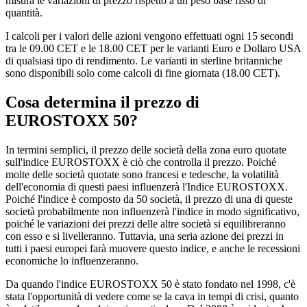
misura le variazioni di prezzo rispetto a un peso base fisso di
quantità.
I calcoli per i valori delle azioni vengono effettuati ogni 15 secondi
tra le 09.00 CET e le 18.00 CET per le varianti Euro e Dollaro USA
di qualsiasi tipo di rendimento. Le varianti in sterline britanniche
sono disponibili solo come calcoli di fine giornata (18.00 CET).
Cosa determina il prezzo di
EUROSTOXX 50?
In termini semplici, il prezzo delle società della zona euro quotate
sull'indice EUROSTOXX è ciò che controlla il prezzo. Poiché
molte delle società quotate sono francesi e tedesche, la volatilità
dell'economia di questi paesi influenzerà l'Indice EUROSTOXX.
Poiché l'indice è composto da 50 società, il prezzo di una di queste
società probabilmente non influenzerà l'indice in modo significativo,
poiché le variazioni dei prezzi delle altre società si equilibreranno
con esso e si livelleranno. Tuttavia, una seria azione dei prezzi in
tutti i paesi europei farà muovere questo indice, e anche le recessioni
economiche lo influenzeranno.
Da quando l'indice EUROSTOXX 50 è stato fondato nel 1998, c'è
stata l'opportunità di vedere come se la cava in tempi di crisi, quanto