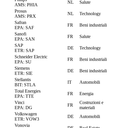
NL
Salute
AMS: PHIA
Prosus
NL
Technology
AMS: PRX
Safran
FR
Beni industriali
EPA: SAF
Sanofi
FR
Salute
EPA: SAN
SAP
DE
Technology
ETR: SAP
Schneider Electric
FR
Beni industriali
EPA: SU
Siemens
DE
Beni industriali
ETR: SIE
Stellantis
IT
Automobili
BIT: STLA
Total Energies
FR
Energia
EPA: TTE
Vinci
Costruzioni e
FR
EPA: DG
materiali
Volkswagen
DE
Automobili
ETR: VOW3
Vonovia
DE
Real Estate