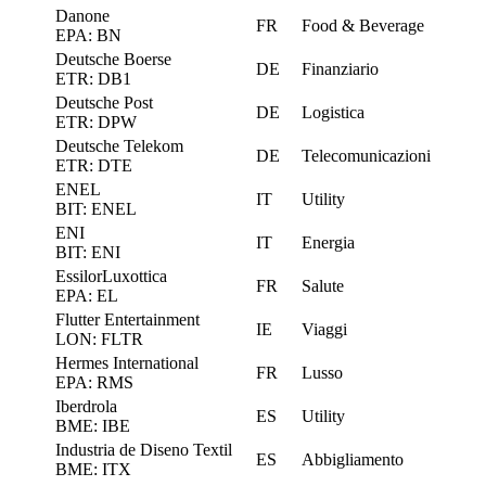
Danone
FR
Food & Beverage
EPA: BN
Deutsche Boerse
DE
Finanziario
ETR: DB1
Deutsche Post
DE
Logistica
ETR: DPW
Deutsche Telekom
DE
Telecomunicazioni
ETR: DTE
ENEL
IT
Utility
BIT: ENEL
ENI
IT
Energia
BIT: ENI
EssilorLuxottica
FR
Salute
EPA: EL
Flutter Entertainment
IE
Viaggi
LON: FLTR
Hermes International
FR
Lusso
EPA: RMS
Iberdrola
ES
Utility
BME: IBE
Industria de Diseno Textil
ES
Abbigliamento
BME: ITX