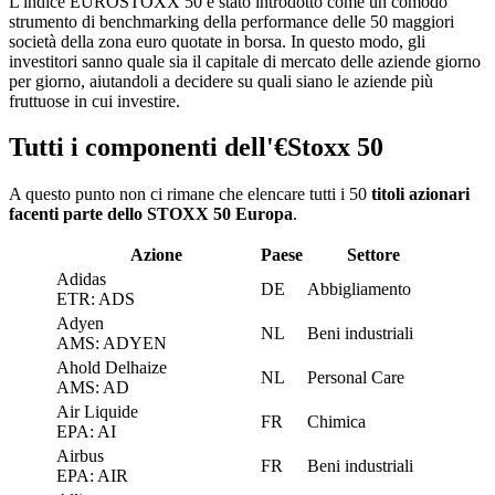
L'indice EUROSTOXX 50 è stato introdotto come un comodo
strumento di benchmarking della performance delle 50 maggiori
società della zona euro quotate in borsa. In questo modo, gli
investitori sanno quale sia il capitale di mercato delle aziende giorno
per giorno, aiutandoli a decidere su quali siano le aziende più
fruttuose in cui investire.
Tutti i componenti dell'€Stoxx 50
A questo punto non ci rimane che elencare tutti i 50
titoli azionari
facenti parte dello STOXX 50 Europa
.
Azione
Paese
Settore
Adidas
DE
Abbigliamento
ETR: ADS
Adyen
NL
Beni industriali
AMS: ADYEN
Ahold Delhaize
NL
Personal Care
AMS: AD
Air Liquide
FR
Chimica
EPA: AI
Airbus
FR
Beni industriali
EPA: AIR