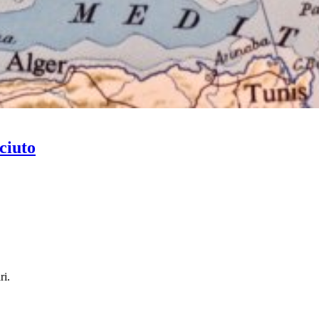
ciuto
ri.