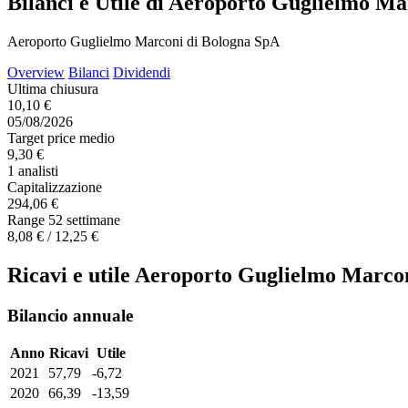
Bilanci e Utile di Aeroporto Guglielmo M
Aeroporto Guglielmo Marconi di Bologna SpA
Overview
Bilanci
Dividendi
Ultima chiusura
10,10 €
05/08/2026
Target price medio
9,30 €
1 analisti
Capitalizzazione
294,06 €
Range 52 settimane
8,08 € / 12,25 €
Ricavi e utile Aeroporto Guglielmo Marco
Bilancio annuale
Anno
Ricavi
Utile
2021
57,79
-6,72
2020
66,39
-13,59