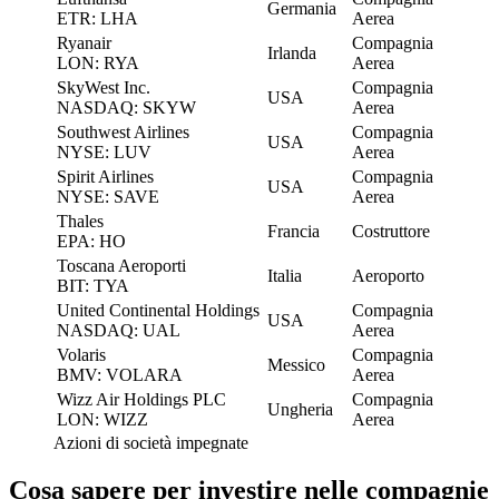
Germania
ETR: LHA
Aerea
Ryanair
Compagnia
Irlanda
LON: RYA
Aerea
SkyWest Inc.
Compagnia
USA
NASDAQ: SKYW
Aerea
Southwest Airlines
Compagnia
USA
NYSE: LUV
Aerea
Spirit Airlines
Compagnia
USA
NYSE: SAVE
Aerea
Thales
Francia
Costruttore
EPA: HO
Toscana Aeroporti
Italia
Aeroporto
BIT: TYA
United Continental Holdings
Compagnia
USA
NASDAQ: UAL
Aerea
Volaris
Compagnia
Messico
BMV: VOLARA
Aerea
Wizz Air Holdings PLC
Compagnia
Ungheria
LON: WIZZ
Aerea
Azioni di società impegnate
Cosa sapere per investire nelle compagnie