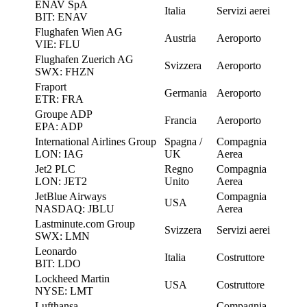
ENAV SpA
Italia
Servizi aerei
BIT: ENAV
Flughafen Wien AG
Austria
Aeroporto
VIE: FLU
Flughafen Zuerich AG
Svizzera
Aeroporto
SWX: FHZN
Fraport
Germania
Aeroporto
ETR: FRA
Groupe ADP
Francia
Aeroporto
EPA: ADP
International Airlines Group
Spagna /
Compagnia
LON: IAG
UK
Aerea
Jet2 PLC
Regno
Compagnia
LON: JET2
Unito
Aerea
JetBlue Airways
Compagnia
USA
NASDAQ: JBLU
Aerea
Lastminute.com Group
Svizzera
Servizi aerei
SWX: LMN
Leonardo
Italia
Costruttore
BIT: LDO
Lockheed Martin
USA
Costruttore
NYSE: LMT
Lufthansa
Compagnia