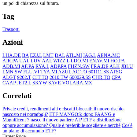
un po' di chiarezza sul futuro.
Tag
Trasporti
Azioni
LHA.DE
BA
EZJ.L
LMT
DAL
ATL.MI
IAG.L
AENA.MC
AIR.PA
UAL
LUV
AAL
WIZZ.L
LDO.MI
ENAV.MI
HO.PA
ADB.MI
AF.PA
RYA.L
ADP.PA
FHZN.SW
FRA.DE
ALK
JBLU
LMN.SW
FLU.VI
TYA.MI
AZUL
AC.TO
601111.SS
ATSG
ALGT
9202.T
CJT.TO
2610.TW
600029.SS
CHR.TO
CPA
CAAP
JET2.L
SKYW
SAVE
VOLARA.MX
Correlati
Private credit, rendimenti alti e riscatti bloccati: il nuovo rischio
nascosto nei portafogli?
ETF MANGOS: dopo FAANG e
Magnificent 7 nasce il nuovo paniere AI?
ETF a distribuzione
oppure accumulazione? Quale è preferibile scegliere e perché
Cos'è
un piano di accumulo ETF?
Target Price