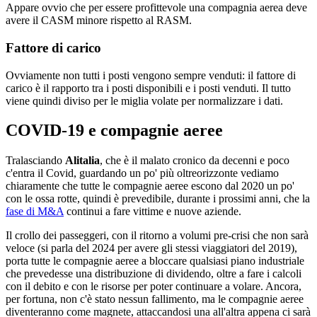
Appare ovvio che per essere profittevole una compagnia aerea deve
avere il CASM minore rispetto al RASM.
Fattore di carico
Ovviamente non tutti i posti vengono sempre venduti: il fattore di
carico è il rapporto tra i posti disponibili e i posti venduti. Il tutto
viene quindi diviso per le miglia volate per normalizzare i dati.
COVID-19 e compagnie aeree
Tralasciando
Alitalia
, che è il malato cronico da decenni e poco
c'entra il Covid, guardando un po' più oltreorizzonte vediamo
chiaramente che tutte le compagnie aeree escono dal 2020 un po'
con le ossa rotte, quindi è prevedibile, durante i prossimi anni, che la
fase di M&A
continui a fare vittime e nuove aziende.
Il crollo dei passeggeri, con il ritorno a volumi pre-crisi che non sarà
veloce (si parla del 2024 per avere gli stessi viaggiatori del 2019),
porta tutte le compagnie aeree a bloccare qualsiasi piano industriale
che prevedesse una distribuzione di dividendo, oltre a fare i calcoli
con il debito e con le risorse per poter continuare a volare. Ancora,
per fortuna, non c'è stato nessun fallimento, ma le compagnie aeree
diventeranno come magnete, attaccandosi una all'altra appena ci sarà