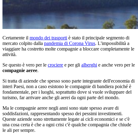
Certamente il
mondo dei trasporti
è stato il principale segmento di
mercato colpito dalla
pandemia di Corona Virus
. L'impossibilità a
viaggiare ha costretto molte compagnie a bloccare completamente le
attività.
Se questo è vero per le
crociere
e per gli
alberghi
e anche vero per le
compagnie aeree
.
Si tratta di aziende che spesso sono parte integrante dell'economia di
interi Paesi, non a caso esistono le compagnie di bandiera poiché è
fondamentale, per i luoghi, soprattutto dove si vuole sviluppare del
turismo, far arrivare anche gli aerei da ogni parte del mondo.
Ma le compagnie aeree negli anni sono state spesso avare di
soddisfazioni, rappresentando spesso dei pessimi investimenti.
Queste aziende sono strettamente legate ai cicli economici e se c'è
una cosa certa è che a ogni crisi c'è qualche compagnia che chiude
le ali per sempre.