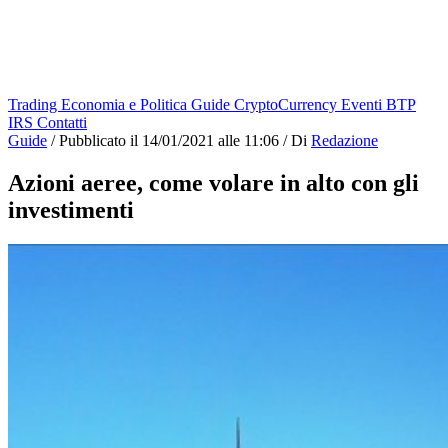
Trading
Economia e Politica
Guide
CryptoCurrency
Eventi
BTP
IRS
Contatti
Guide
/
Pubblicato il
14/01/2021 alle 11:06
/
Di
Redazione
Azioni aeree, come volare in alto con gli
investimenti