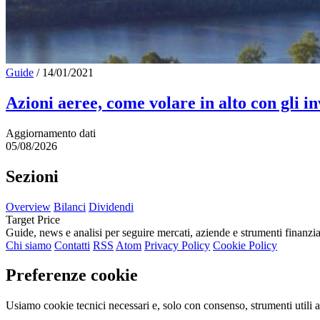
Guide
/
14/01/2021
Azioni aeree, come volare in alto con gli i
Aggiornamento dati
05/08/2026
Sezioni
Overview
Bilanci
Dividendi
Target Price
Guide, news e analisi per seguire mercati, aziende e strumenti finanzia
Chi siamo
Contatti
RSS
Atom
Privacy Policy
Cookie Policy
Preferenze cookie
Usiamo cookie tecnici necessari e, solo con consenso, strumenti utili a