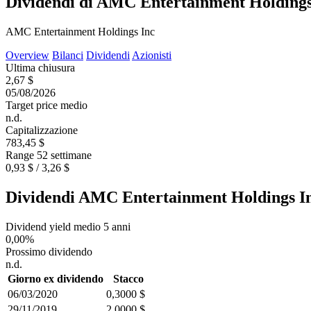
Dividendi di AMC Entertainment Holdings
AMC Entertainment Holdings Inc
Overview
Bilanci
Dividendi
Azionisti
Ultima chiusura
2,67 $
05/08/2026
Target price medio
n.d.
Capitalizzazione
783,45 $
Range 52 settimane
0,93 $ / 3,26 $
Dividendi AMC Entertainment Holdings I
Dividend yield medio 5 anni
0,00%
Prossimo dividendo
n.d.
Giorno ex dividendo
Stacco
06/03/2020
0,3000 $
29/11/2019
2,0000 $