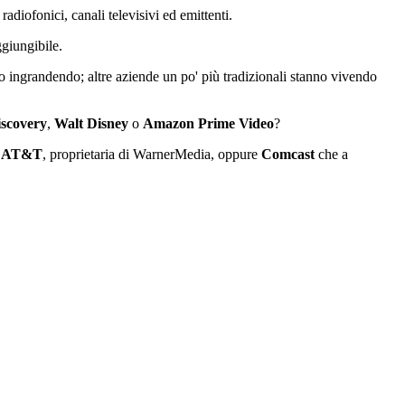
diofonici, canali televisivi ed emittenti.
ggiungibile.
o ingrandendo; altre aziende un po' più tradizionali stanno vivendo
scovery
,
Walt Disney
o
Amazon Prime Video
?
o
AT&T
, proprietaria di WarnerMedia, oppure
Comcast
che a