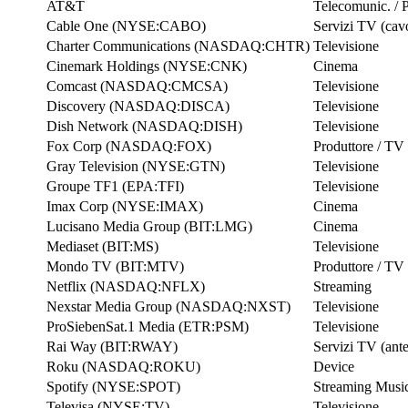
AT&T
Telecomunic. / 
Cable One (NYSE:CABO)
Servizi TV (cav
Charter Communications (NASDAQ:CHTR)
Televisione
Cinemark Holdings (NYSE:CNK)
Cinema
Comcast (NASDAQ:CMCSA)
Televisione
Discovery (NASDAQ:DISCA)
Televisione
Dish Network (NASDAQ:DISH)
Televisione
Fox Corp (NASDAQ:FOX)
Produttore / TV
Gray Television (NYSE:GTN)
Televisione
Groupe TF1 (EPA:TFI)
Televisione
Imax Corp (NYSE:IMAX)
Cinema
Lucisano Media Group (BIT:LMG)
Cinema
Mediaset (BIT:MS)
Televisione
Mondo TV (BIT:MTV)
Produttore / TV
Netflix (NASDAQ:NFLX)
Streaming
Nexstar Media Group (NASDAQ:NXST)
Televisione
ProSiebenSat.1 Media (ETR:PSM)
Televisione
Rai Way (BIT:RWAY)
Servizi TV (ant
Roku (NASDAQ:ROKU)
Device
Spotify (NYSE:SPOT)
Streaming Musi
Televisa (NYSE:TV)
Televisione