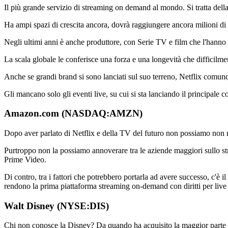
Il più grande servizio di streaming on demand al mondo. Si tratta della
Ha ampi spazi di crescita ancora, dovrà raggiungere ancora milioni di 
Negli ultimi anni è anche produttore, con Serie TV e film che l'hanno 
La scala globale le conferisce una forza e una longevità che difficilmen
Anche se grandi brand si sono lanciati sul suo terreno, Netflix comun
Gli mancano solo gli eventi live, su cui si sta lanciando il principa
Amazon.com (NASDAQ:AMZN)
Dopo aver parlato di Netflix e della TV del futuro non possiamo non m
Purtroppo non la possiamo annoverare tra le aziende maggiori sullo str
Prime Video.
Di contro, tra i fattori che potrebbero portarla ad avere successo, c'è i
rendono la prima piattaforma streaming on-demand con diritti per live 
Walt Disney (NYSE:DIS)
Chi non conosce la Disney? Da quando ha acquisito la maggior parte