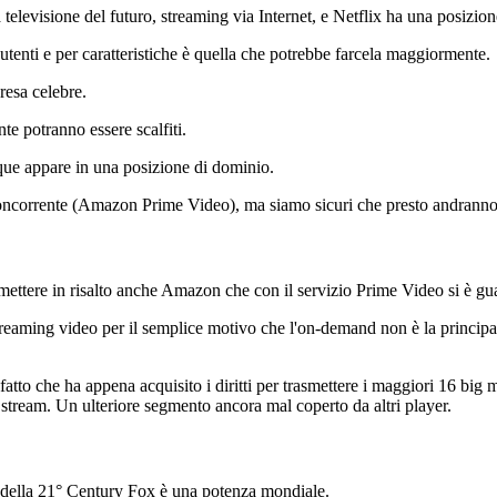
 televisione del futuro, streaming via Internet, e Netflix ha una posizio
utenti e per caratteristiche è quella che potrebbe farcela maggiormente.
resa celebre.
te potranno essere scalfiti.
que appare in una posizione di dominio.
le concorrente (Amazon Prime Video), ma siamo sicuri che presto andrann
ettere in risalto anche Amazon che con il servizio Prime Video si è gua
eaming video per il semplice motivo che l'on-demand non è la principale 
l fatto che ha appena acquisito i diritti per trasmettere i maggiori 16 big
stream. Un ulteriore segmento ancora mal coperto da altri player.
 della 21° Century Fox è una potenza mondiale.