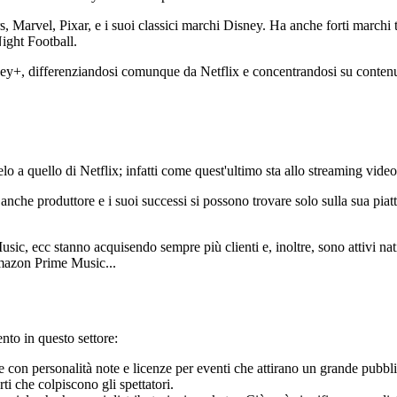
ars, Marvel, Pixar, e i suoi classici marchi Disney. Ha anche forti march
Night Football.
ney+, differenziandosi comunque da Netflix e concentrandosi su contenuti
o a quello di Netflix; infatti come quest'ultimo sta allo streaming video
anche produttore e i suoi successi si possono trovare solo sulla sua piatta
ic, ecc stanno acquisendo sempre più clienti e, inoltre, sono attivi nat
mazon Prime Music...
nto in questo settore:
ne con personalità note e licenze per eventi che attirano un grande pubbli
i che colpiscono gli spettatori.