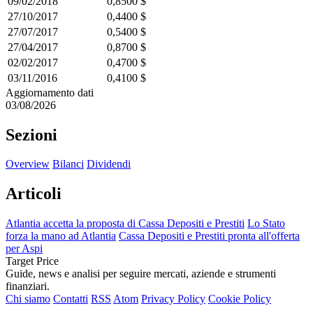
09/02/2018
0,8500 $
27/10/2017
0,4400 $
27/07/2017
0,5400 $
27/04/2017
0,8700 $
02/02/2017
0,4700 $
03/11/2016
0,4100 $
Aggiornamento dati
03/08/2026
Sezioni
Overview
Bilanci
Dividendi
Articoli
Atlantia accetta la proposta di Cassa Depositi e Prestiti
Lo Stato
forza la mano ad Atlantia
Cassa Depositi e Prestiti pronta all'offerta
per Aspi
Target Price
Guide, news e analisi per seguire mercati, aziende e strumenti
finanziari.
Chi siamo
Contatti
RSS
Atom
Privacy Policy
Cookie Policy