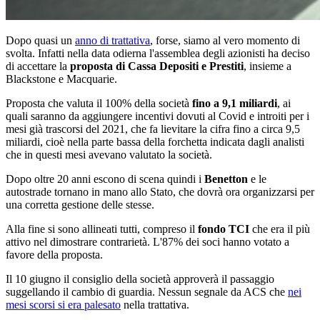
Dopo quasi un
anno di trattativa
, forse, siamo al vero momento di
svolta. Infatti nella data odierna l'assemblea degli azionisti ha deciso
di accettare la
proposta di Cassa Depositi e Prestiti
, insieme a
Blackstone e Macquarie.
Proposta che valuta il 100% della società
fino a 9,1 miliardi
, ai
quali saranno da aggiungere incentivi dovuti al Covid e introiti per i
mesi già trascorsi del 2021, che fa lievitare la cifra fino a circa 9,5
miliardi, cioè nella parte bassa della forchetta indicata dagli analisti
che in questi mesi avevano valutato la società.
Dopo oltre 20 anni escono di scena quindi i
Benetton
e le
autostrade tornano in mano allo Stato, che dovrà ora organizzarsi per
una corretta gestione delle stesse.
Alla fine si sono allineati tutti, compreso il
fondo TCI
che era il più
attivo nel dimostrare contrarietà. L'87% dei soci hanno votato a
favore della proposta.
Il 10 giugno il consiglio della società approverà il passaggio
suggellando il cambio di guardia. Nessun segnale da ACS che
nei
mesi scorsi si era palesato
nella trattativa.