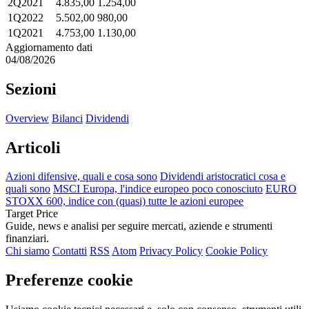
2Q2021
4.835,00
1.254,00
1Q2022
5.502,00
980,00
1Q2021
4.753,00
1.130,00
Aggiornamento dati
04/08/2026
Sezioni
Overview
Bilanci
Dividendi
Articoli
Azioni difensive, quali e cosa sono
Dividendi aristocratici cosa e
quali sono
MSCI Europa, l'indice europeo poco conosciuto
EURO
STOXX 600, indice con (quasi) tutte le azioni europee
Target Price
Guide, news e analisi per seguire mercati, aziende e strumenti
finanziari.
Chi siamo
Contatti
RSS
Atom
Privacy Policy
Cookie Policy
Preferenze cookie