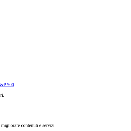
'S&P 500
ri.
 migliorare contenuti e servizi.