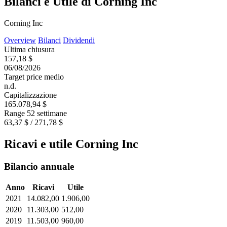
Bilanci e Utile di Corning Inc
Corning Inc
Overview
Bilanci
Dividendi
Ultima chiusura
157,18 $
06/08/2026
Target price medio
n.d.
Capitalizzazione
165.078,94 $
Range 52 settimane
63,37 $ / 271,78 $
Ricavi e utile Corning Inc
Bilancio annuale
Anno
Ricavi
Utile
2021
14.082,00
1.906,00
2020
11.303,00
512,00
2019
11.503,00
960,00