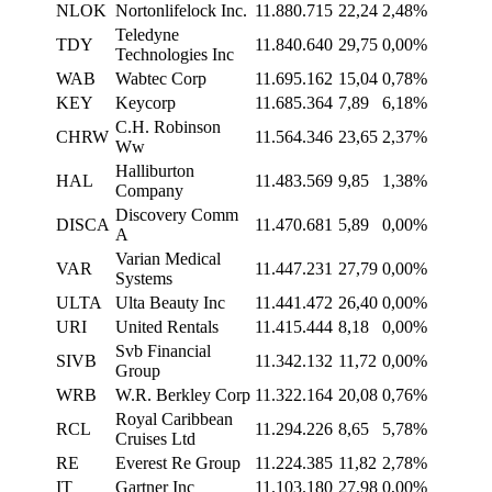
NLOK
Nortonlifelock Inc.
11.880.715
22,24
2,48%
Teledyne
TDY
11.840.640
29,75
0,00%
Technologies Inc
WAB
Wabtec Corp
11.695.162
15,04
0,78%
KEY
Keycorp
11.685.364
7,89
6,18%
C.H. Robinson
CHRW
11.564.346
23,65
2,37%
Ww
Halliburton
HAL
11.483.569
9,85
1,38%
Company
Discovery Comm
DISCA
11.470.681
5,89
0,00%
A
Varian Medical
VAR
11.447.231
27,79
0,00%
Systems
ULTA
Ulta Beauty Inc
11.441.472
26,40
0,00%
URI
United Rentals
11.415.444
8,18
0,00%
Svb Financial
SIVB
11.342.132
11,72
0,00%
Group
WRB
W.R. Berkley Corp
11.322.164
20,08
0,76%
Royal Caribbean
RCL
11.294.226
8,65
5,78%
Cruises Ltd
RE
Everest Re Group
11.224.385
11,82
2,78%
IT
Gartner Inc
11.103.180
27,98
0,00%