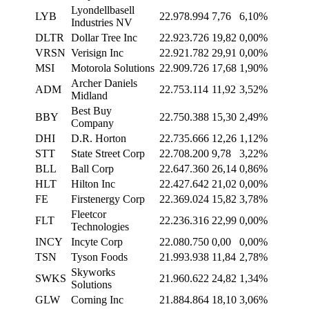
Lyondellbasell
LYB
22.978.994
7,76
6,10%
Industries NV
DLTR
Dollar Tree Inc
22.923.726
19,82
0,00%
VRSN
Verisign Inc
22.921.782
29,91
0,00%
MSI
Motorola Solutions
22.909.726
17,68
1,90%
Archer Daniels
ADM
22.753.114
11,92
3,52%
Midland
Best Buy
BBY
22.750.388
15,30
2,49%
Company
DHI
D.R. Horton
22.735.666
12,26
1,12%
STT
State Street Corp
22.708.200
9,78
3,22%
BLL
Ball Corp
22.647.360
26,14
0,86%
HLT
Hilton Inc
22.427.642
21,02
0,00%
FE
Firstenergy Corp
22.369.024
15,82
3,78%
Fleetcor
FLT
22.236.316
22,99
0,00%
Technologies
INCY
Incyte Corp
22.080.750
0,00
0,00%
TSN
Tyson Foods
21.993.938
11,84
2,78%
Skyworks
SWKS
21.960.622
24,82
1,34%
Solutions
GLW
Corning Inc
21.884.864
18,10
3,06%