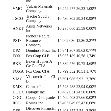
Inc
Vulcan Materials
VMC
16.452.277
26,23
1,09%
Company
Tractor Supply
TSCO
16.436.802
29,24
0,98%
Company
Arista Networks
ANET
16.285.660
25,58
0,00%
Inc
Pioneer Natural
PXD
Resources
15.962.036
12,86
2,27%
Company
DPZ
Domino's Pizza Inc
15.941.367
39,62
0,77%
FOX
Fox Corp Cl B
15.935.189
10,58
1,74%
Baker Hughes A
BKR
15.889.576
19,75
4,68%
Ge Co. Cl A
FOXA
Fox Corp Cl A
15.799.352
10,51
1,76%
Viacomcbs Inc. Cl
VIAC
15.691.986
5,93
3,76%
B
KMX
Carmax Inc
15.528.288
23,94
0,00%
HOLX
Hologic Inc
15.482.031
24,50
0,00%
COO
Cooper Companies
15.409.503
27,66
0,02%
ROL
Rollins Inc
15.405.049
65,43
0,68%
Discover Financial
DFS
15.403.877
7,54
3,50%