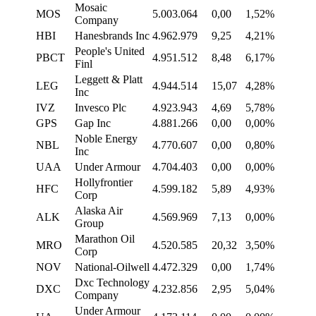
Mosaic
MOS
5.003.064
0,00
1,52%
Company
HBI
Hanesbrands Inc
4.962.979
9,25
4,21%
People's United
PBCT
4.951.512
8,48
6,17%
Finl
Leggett & Platt
LEG
4.944.514
15,07
4,28%
Inc
IVZ
Invesco Plc
4.923.943
4,69
5,78%
GPS
Gap Inc
4.881.266
0,00
0,00%
Noble Energy
NBL
4.770.607
0,00
0,80%
Inc
UAA
Under Armour
4.704.403
0,00
0,00%
Hollyfrontier
HFC
4.599.182
5,89
4,93%
Corp
Alaska Air
ALK
4.569.969
7,13
0,00%
Group
Marathon Oil
MRO
4.520.585
20,32
3,50%
Corp
NOV
National-Oilwell
4.472.329
0,00
1,74%
Dxc Technology
DXC
4.232.856
2,95
5,04%
Company
Under Armour