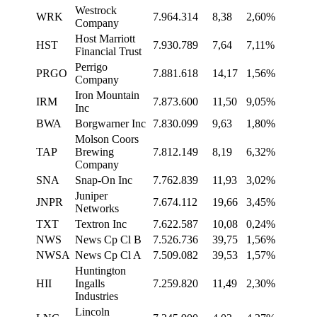
Westrock
WRK
7.964.314
8,38
2,60%
Company
Host Marriott
HST
7.930.789
7,64
7,11%
Financial Trust
Perrigo
PRGO
7.881.618
14,17
1,56%
Company
Iron Mountain
IRM
7.873.600
11,50
9,05%
Inc
BWA
Borgwarner Inc
7.830.099
9,63
1,80%
Molson Coors
TAP
Brewing
7.812.149
8,19
6,32%
Company
SNA
Snap-On Inc
7.762.839
11,93
3,02%
Juniper
JNPR
7.674.112
19,66
3,45%
Networks
TXT
Textron Inc
7.622.587
10,08
0,24%
NWS
News Cp Cl B
7.526.736
39,75
1,56%
NWSA
News Cp Cl A
7.509.082
39,53
1,57%
Huntington
HII
Ingalls
7.259.820
11,49
2,30%
Industries
Lincoln