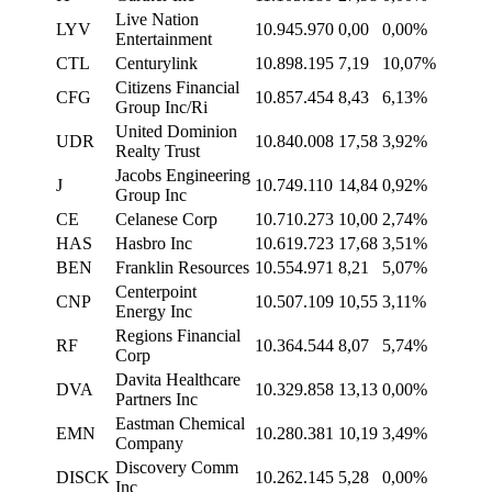
Live Nation
LYV
10.945.970
0,00
0,00%
Entertainment
CTL
Centurylink
10.898.195
7,19
10,07%
Citizens Financial
CFG
10.857.454
8,43
6,13%
Group Inc/Ri
United Dominion
UDR
10.840.008
17,58
3,92%
Realty Trust
Jacobs Engineering
J
10.749.110
14,84
0,92%
Group Inc
CE
Celanese Corp
10.710.273
10,00
2,74%
HAS
Hasbro Inc
10.619.723
17,68
3,51%
BEN
Franklin Resources
10.554.971
8,21
5,07%
Centerpoint
CNP
10.507.109
10,55
3,11%
Energy Inc
Regions Financial
RF
10.364.544
8,07
5,74%
Corp
Davita Healthcare
DVA
10.329.858
13,13
0,00%
Partners Inc
Eastman Chemical
EMN
10.280.381
10,19
3,49%
Company
Discovery Comm
DISCK
10.262.145
5,28
0,00%
Inc