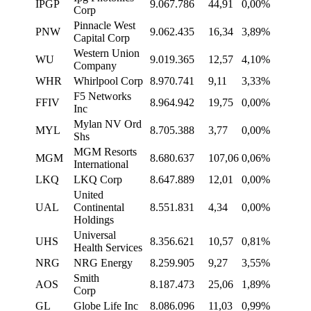
IPGP
9.067.786
44,91
0,00%
Corp
Pinnacle West
PNW
9.062.435
16,34
3,89%
Capital Corp
Western Union
WU
9.019.365
12,57
4,10%
Company
WHR
Whirlpool Corp
8.970.741
9,11
3,33%
F5 Networks
FFIV
8.964.942
19,75
0,00%
Inc
Mylan NV Ord
MYL
8.705.388
3,77
0,00%
Shs
MGM Resorts
MGM
8.680.637
107,06
0,06%
International
LKQ
LKQ Corp
8.647.889
12,01
0,00%
United
UAL
Continental
8.551.831
4,34
0,00%
Holdings
Universal
UHS
8.356.621
10,57
0,81%
Health Services
NRG
NRG Energy
8.259.905
9,27
3,55%
Smith
AOS
8.187.473
25,06
1,89%
Corp
GL
Globe Life Inc
8.086.096
11,03
0,99%