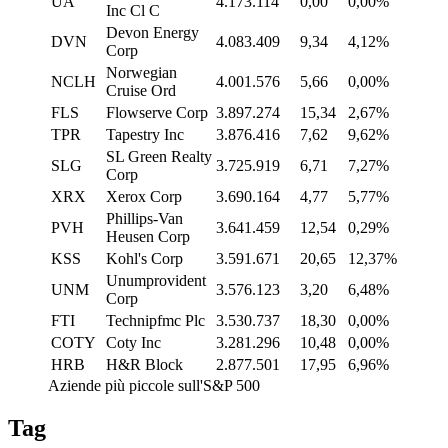
UA
4.173.114
0,00
0,00%
Inc Cl C
Devon Energy
DVN
4.083.409
9,34
4,12%
Corp
Norwegian
NCLH
4.001.576
5,66
0,00%
Cruise Ord
FLS
Flowserve Corp
3.897.274
15,34
2,67%
TPR
Tapestry Inc
3.876.416
7,62
9,62%
SL Green Realty
SLG
3.725.919
6,71
7,27%
Corp
XRX
Xerox Corp
3.690.164
4,77
5,77%
Phillips-Van
PVH
3.641.459
12,54
0,29%
Heusen Corp
KSS
Kohl's Corp
3.591.671
20,65
12,37%
Unumprovident
UNM
3.576.123
3,20
6,48%
Corp
FTI
Technipfmc Plc
3.530.737
18,30
0,00%
COTY
Coty Inc
3.281.296
10,48
0,00%
HRB
H&R Block
2.877.501
17,95
6,96%
Aziende più piccole sull'S&P 500
Tag