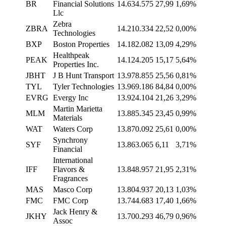
BR
Financial Solutions
14.634.575
27,99
1,69%
Llc
Zebra
ZBRA
14.210.334
22,52
0,00%
Technologies
BXP
Boston Properties
14.182.082
13,09
4,29%
Healthpeak
PEAK
14.124.205
15,17
5,64%
Properties Inc.
JBHT
J B Hunt Transport
13.978.855
25,56
0,81%
TYL
Tyler Technologies
13.969.186
84,84
0,00%
EVRG
Evergy Inc
13.924.104
21,26
3,29%
Martin Marietta
MLM
13.885.345
23,45
0,99%
Materials
WAT
Waters Corp
13.870.092
25,61
0,00%
Synchrony
SYF
13.863.065
6,11
3,71%
Financial
International
IFF
Flavors &
13.848.957
21,95
2,31%
Fragrances
MAS
Masco Corp
13.804.937
20,13
1,03%
FMC
FMC Corp
13.744.683
17,40
1,66%
Jack Henry &
JKHY
13.700.293
46,79
0,96%
Assoc