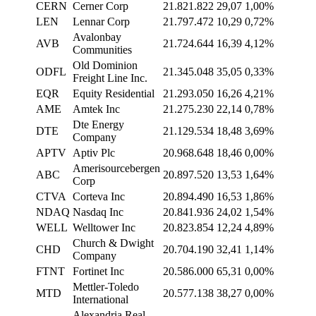
CERN
Cerner Corp
21.821.822
29,07
1,00%
LEN
Lennar Corp
21.797.472
10,29
0,72%
Avalonbay
AVB
21.724.644
16,39
4,12%
Communities
Old Dominion
ODFL
21.345.048
35,05
0,33%
Freight Line Inc.
EQR
Equity Residential
21.293.050
16,26
4,21%
AME
Amtek Inc
21.275.230
22,14
0,78%
Dte Energy
DTE
21.129.534
18,48
3,69%
Company
APTV
Aptiv Plc
20.968.648
18,46
0,00%
Amerisourcebergen
ABC
20.897.520
13,53
1,64%
Corp
CTVA
Corteva Inc
20.894.490
16,53
1,86%
NDAQ
Nasdaq Inc
20.841.936
24,02
1,54%
WELL
Welltower Inc
20.823.854
12,24
4,89%
Church & Dwight
CHD
20.704.190
32,41
1,14%
Company
FTNT
Fortinet Inc
20.586.000
65,31
0,00%
Mettler-Toledo
MTD
20.577.138
38,27
0,00%
International
Alexandria Real