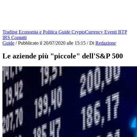
Trading
Economia e Politica
Guide
CryptoCurrency
Eventi
BTP
IRS
Contatti
Guide
/
Pubblicato il
20/07/2020 alle 15:15
/
Di
Redazione
Le aziende più "piccole" dell'S&P 500