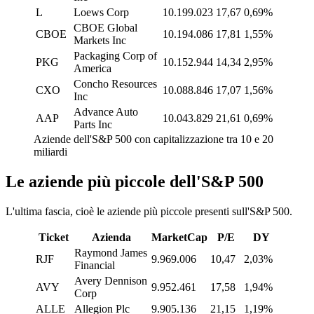
L
Loews Corp
10.199.023
17,67
0,69%
CBOE Global
CBOE
10.194.086
17,81
1,55%
Markets Inc
Packaging Corp of
PKG
10.152.944
14,34
2,95%
America
Concho Resources
CXO
10.088.846
17,07
1,56%
Inc
Advance Auto
AAP
10.043.829
21,61
0,69%
Parts Inc
Aziende dell'S&P 500 con capitalizzazione tra 10 e 20
miliardi
Le aziende più piccole dell'S&P 500
L'ultima fascia, cioè le aziende più piccole presenti sull'S&P 500.
Ticket
Azienda
MarketCap
P/E
DY
Raymond James
RJF
9.969.006
10,47
2,03%
Financial
Avery Dennison
AVY
9.952.461
17,58
1,94%
Corp
ALLE
Allegion Plc
9.905.136
21,15
1,19%