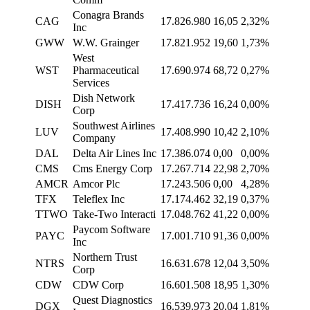
Conagra Brands
CAG
17.826.980
16,05
2,32%
Inc
GWW
W.W. Grainger
17.821.952
19,60
1,73%
West
WST
Pharmaceutical
17.690.974
68,72
0,27%
Services
Dish Network
DISH
17.417.736
16,24
0,00%
Corp
Southwest Airlines
LUV
17.408.990
10,42
2,10%
Company
DAL
Delta Air Lines Inc
17.386.074
0,00
0,00%
CMS
Cms Energy Corp
17.267.714
22,98
2,70%
AMCR
Amcor Plc
17.243.506
0,00
4,28%
TFX
Teleflex Inc
17.174.462
32,19
0,37%
TTWO
Take-Two Interacti
17.048.762
41,22
0,00%
Paycom Software
PAYC
17.001.710
91,36
0,00%
Inc
Northern Trust
NTRS
16.631.678
12,04
3,50%
Corp
CDW
CDW Corp
16.601.508
18,95
1,30%
Quest Diagnostics
DGX
16.539.973
20,04
1,81%