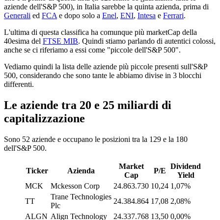
aziende dell'S&P 500), in Italia sarebbe la quinta azienda, prima di
Generali
ed
FCA
e dopo solo a
Enel
,
ENI
,
Intesa
e
Ferrari
.
L'ultima di questa classifica ha comunque più marketCap della
40esima del
FTSE MIB
. Quindi stiamo parlando di autentici colossi,
anche se ci riferiamo a essi come "piccole dell'S&P 500".
Vediamo quindi la lista delle aziende più piccole presenti sull'S&P
500, considerando che sono tante le abbiamo divise in 3 blocchi
differenti.
Le aziende tra 20 e 25 miliardi di
capitalizzazione
Sono 52 aziende e occupano le posizioni tra la 129 e la 180
dell'S&P 500.
Market
Dividend
Ticker
Azienda
P/E
Cap
Yield
MCK
Mckesson Corp
24.863.730
10,24
1,07%
Trane Technologies
TT
24.384.864
17,08
2,08%
Plc
ALGN
Align Technology
24.337.768
13,50
0,00%