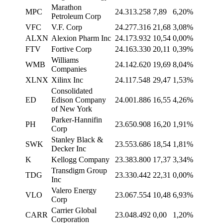
Marathon
MPC
24.313.258
7,89
6,20%
Petroleum Corp
VFC
V.F. Corp
24.277.316
21,68
3,08%
ALXN
Alexion Pharm Inc
24.173.932
10,54
0,00%
FTV
Fortive Corp
24.163.330
20,11
0,39%
Williams
WMB
24.142.620
19,69
8,04%
Companies
XLNX
Xilinx Inc
24.117.548
29,47
1,53%
Consolidated
ED
Edison Company
24.001.886
16,55
4,26%
of New York
Parker-Hannifin
PH
23.650.908
16,20
1,91%
Corp
Stanley Black &
SWK
23.553.686
18,54
1,81%
Decker Inc
K
Kellogg Company
23.383.800
17,37
3,34%
Transdigm Group
TDG
23.330.442
22,31
0,00%
Inc
Valero Energy
VLO
23.067.554
10,48
6,93%
Corp
Carrier Global
CARR
23.048.492
0,00
1,20%
Corporation