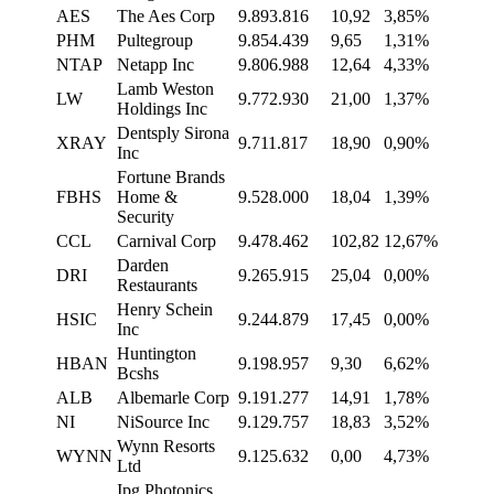
AES
The Aes Corp
9.893.816
10,92
3,85%
PHM
Pultegroup
9.854.439
9,65
1,31%
NTAP
Netapp Inc
9.806.988
12,64
4,33%
Lamb Weston
LW
9.772.930
21,00
1,37%
Holdings Inc
Dentsply Sirona
XRAY
9.711.817
18,90
0,90%
Inc
Fortune Brands
FBHS
Home &
9.528.000
18,04
1,39%
Security
CCL
Carnival Corp
9.478.462
102,82
12,67%
Darden
DRI
9.265.915
25,04
0,00%
Restaurants
Henry Schein
HSIC
9.244.879
17,45
0,00%
Inc
Huntington
HBAN
9.198.957
9,30
6,62%
Bcshs
ALB
Albemarle Corp
9.191.277
14,91
1,78%
NI
NiSource Inc
9.129.757
18,83
3,52%
Wynn Resorts
WYNN
9.125.632
0,00
4,73%
Ltd
Ipg Photonics