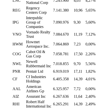
LNC
7.245.900
4,03
4,27%
National Corp
Regency
REG
7.141.380
10,96
5,65%
Centers Corp
Interpublic
IPG
Group of
7.090.976
9,30
5,60%
Companies
Vornado Realty
VNO
7.084.670
11,19
7,12%
Trust
Howmet
HWM
7.064.869
7,23
0,00%
Aerospace Inc.
Cabot Oil &
COG
7.058.781
17,50
2,26%
Gas Corp
Newell
NWL
7.018.855
9,70
5,56%
Rubbermaid Inc
PNR
Pentair Ltd
6.919.019
17,11
1,82%
Cf Industries
CF
6.405.358
14,39
4,01%
Holdings
American
AAL
6.325.957
7,72
0,00%
Airlines Gp
AIZ
Assurant Inc
6.267.636
11,64
2,40%
Robert Half
RHI
6.265.291
14,39
2,49%
International Inc