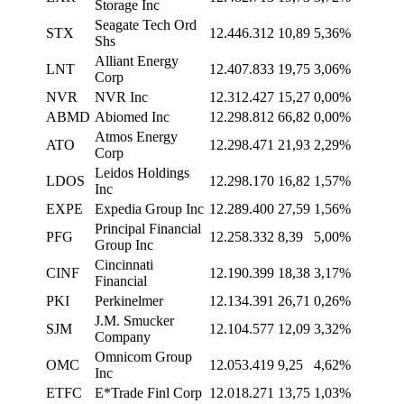
Storage Inc
Seagate Tech Ord
STX
12.446.312
10,89
5,36%
Shs
Alliant Energy
LNT
12.407.833
19,75
3,06%
Corp
NVR
NVR Inc
12.312.427
15,27
0,00%
ABMD
Abiomed Inc
12.298.812
66,82
0,00%
Atmos Energy
ATO
12.298.471
21,93
2,29%
Corp
Leidos Holdings
LDOS
12.298.170
16,82
1,57%
Inc
EXPE
Expedia Group Inc
12.289.400
27,59
1,56%
Principal Financial
PFG
12.258.332
8,39
5,00%
Group Inc
Cincinnati
CINF
12.190.399
18,38
3,17%
Financial
PKI
Perkinelmer
12.134.391
26,71
0,26%
J.M. Smucker
SJM
12.104.577
12,09
3,32%
Company
Omnicom Group
OMC
12.053.419
9,25
4,62%
Inc
ETFC
E*Trade Finl Corp
12.018.271
13,75
1,03%