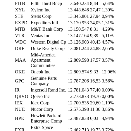
FITB
Fifth Third Bncp
13.640.234
8,44
5,64%
XYL
Xylem Inc
13.448.646
27,47
1,39%
STE
Steris Corp
13.345.801
27,94
0,94%
EXPD
Expeditors Intl
13.170.953
24,05
1,31%
MTB
M&T Bank Corp
13.150.547
8,31
4,29%
VTR
Ventas Inc
13.147.164
9,39
5,11%
WDC
Western Digital Cp
13.126.903
40,43
4,57%
DRE
Duke Realty Corp
13.081.244
24,88
2,65%
Mid-America
MAA
Apartment
12.809.598
17,57
3,57%
Communities
OKE
Oneok Inc
12.809.574
9,33
12,96%
Genuine Parts
GPC
12.787.206
16,53
3,56%
Company
IR
Ingersoll Rand Inc.
12.781.043
77,40
0,00%
QRVO
Qorvo Inc
12.778.873
19,76
0,00%
IEX
Idex Corp
12.700.535
29,60
1,19%
NUE
Nucor Corp
12.575.398
11,36
3,86%
Hewlett Packard
HPE
12.487.838
6,03
4,94%
Enterprise Comp
Extra Space
EXR
12.482.713
19,73
3,72%