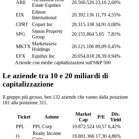
ARE
20.560.526
23,16
2,60%
Estate Equities
Edison
EIX
20.392.136
11,79
4,55%
International
CPRT
Copart Inc
20.315.338
34,91
0,00%
Simon Property
SPG
20.155.864
5,65
7,81%
Group
Marketaxess
MKTX
20.121.106
89,09
0,45%
Holdings
EFX
Equifax Inc
20.054.018
28,39
0,94%
Aziende con medie capitalizzazioni sull'S&P 500
Le aziende tra 10 e 20 miliardi di
capitalizzazione
Il gruppo più grosso, ben 132 aziende che vanno dalla posizione
181 alla posizione 311.
Market
Div.
Ticket
Azione
P/E
Cap
Yield
PPL
PPL Corp
19.872.524
10,57
6,42%
Realty Income
O
19.801.366
17,30
4,86%
Corp