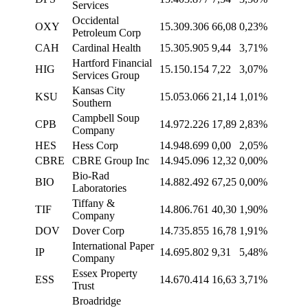
Services
Occidental
OXY
15.309.306
66,08
0,23%
Petroleum Corp
CAH
Cardinal Health
15.305.905
9,44
3,71%
Hartford Financial
HIG
15.150.154
7,22
3,07%
Services Group
Kansas City
KSU
15.053.066
21,14
1,01%
Southern
Campbell Soup
CPB
14.972.226
17,89
2,83%
Company
HES
Hess Corp
14.948.699
0,00
2,05%
CBRE
CBRE Group Inc
14.945.096
12,32
0,00%
Bio-Rad
BIO
14.882.492
67,25
0,00%
Laboratories
Tiffany &
TIF
14.806.761
40,30
1,90%
Company
DOV
Dover Corp
14.735.855
16,78
1,91%
International Paper
IP
14.695.802
9,31
5,48%
Company
Essex Property
ESS
14.670.414
16,63
3,71%
Trust
Broadridge