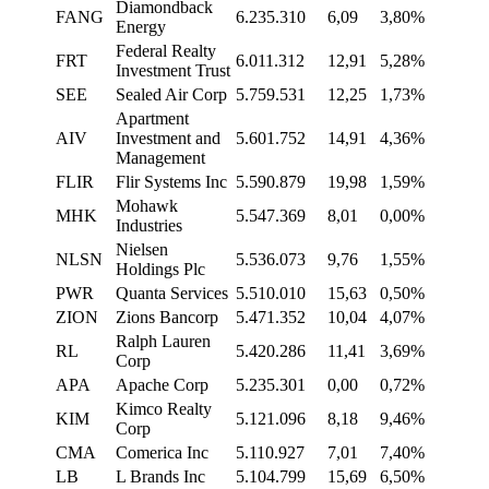
Diamondback
FANG
6.235.310
6,09
3,80%
Energy
Federal Realty
FRT
6.011.312
12,91
5,28%
Investment Trust
SEE
Sealed Air Corp
5.759.531
12,25
1,73%
Apartment
AIV
Investment and
5.601.752
14,91
4,36%
Management
FLIR
Flir Systems Inc
5.590.879
19,98
1,59%
Mohawk
MHK
5.547.369
8,01
0,00%
Industries
Nielsen
NLSN
5.536.073
9,76
1,55%
Holdings Plc
PWR
Quanta Services
5.510.010
15,63
0,50%
ZION
Zions Bancorp
5.471.352
10,04
4,07%
Ralph Lauren
RL
5.420.286
11,41
3,69%
Corp
APA
Apache Corp
5.235.301
0,00
0,72%
Kimco Realty
KIM
5.121.096
8,18
9,46%
Corp
CMA
Comerica Inc
5.110.927
7,01
7,40%
LB
L Brands Inc
5.104.799
15,69
6,50%