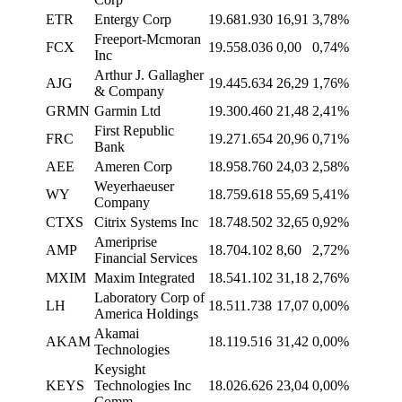
ETR
Entergy Corp
19.681.930
16,91
3,78%
Freeport-Mcmoran
FCX
19.558.036
0,00
0,74%
Inc
Arthur J. Gallagher
AJG
19.445.634
26,29
1,76%
& Company
GRMN
Garmin Ltd
19.300.460
21,48
2,41%
First Republic
FRC
19.271.654
20,96
0,71%
Bank
AEE
Ameren Corp
18.958.760
24,03
2,58%
Weyerhaeuser
WY
18.759.618
55,69
5,41%
Company
CTXS
Citrix Systems Inc
18.748.502
32,65
0,92%
Ameriprise
AMP
18.704.102
8,60
2,72%
Financial Services
MXIM
Maxim Integrated
18.541.102
31,18
2,76%
Laboratory Corp of
LH
18.511.738
17,07
0,00%
America Holdings
Akamai
AKAM
18.119.516
31,42
0,00%
Technologies
Keysight
KEYS
Technologies Inc
18.026.626
23,04
0,00%
Comm