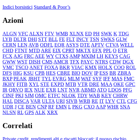
Indici borsistici
Standard & Poor’s
Azioni
ALGN
VFC
ALXN
FTV
WMB
XLNX
ED
PH
SWK
K
TDG
LYB
DLTR
DHI
STT
BLL
FE
FLT
INCY
TSN
SWKS
GLW
CERN
LEN
AVB
ODFL
EQR
ASYS
DTE
APTV
CTVA
WELL
CHD
FTNT
MTD
ARE
EIX
CPRT
MKTX
EFX
PPL
O
ETR
FCX
AJG
FRC
AEE
WY
CTXS
AMP
MXIM
LH
KEYS
CAG
GWW
WST
DISH
CMS
AMCR
TFX
PAYC
NTRS
CDW
DGX
VMC
TSCO
ANET
FOXA
BKR
VIAC
KMX
HOLX
COO
ROL
DFS
HIG
KSU
CPB
HES
CBRE
BIO
DOV
IP
ESS
BR
ZBRA
BXP
PEAK
JBHT
TYL
EVRG
MLM
WAT
SYF
IFF
MAS
FMC
JKHY
FITB
XYL
STE
EXPD
MTB
VTR
DRE
MAA
OKE
GPC
IR
QRVO
IEX
NUE
EXR
LNT
NVR
ABMD
ATO
LDOS
PFG
CINF
PKI
SJM
OMC
ETFC
NLOK
TDY
WAB
KEY
CHRW
HAL
DISCA
VAR
ULTA
URI
SIVB
WRB
RE
IT
LYV
CTL
CFG
UDR
J
CE
BEN
CNP
RF
EMN
L
PKG
CXO
AAP
WHR
SNA
NLSN
RL
GPS
ALK
XRX
Correlati
Private credit, rendimenti alti e riscatti bloccati: il nuovo rischio