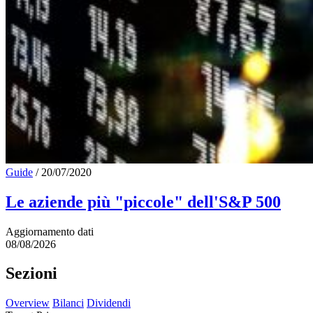
Guide
/
20/07/2020
Le aziende più "piccole" dell'S&P 500
Aggiornamento dati
08/08/2026
Sezioni
Overview
Bilanci
Dividendi