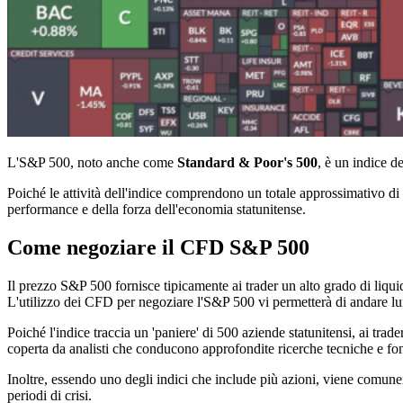
L'S&P 500, noto anche come
Standard & Poor's 500
, è un indice d
Poiché le attività dell'indice comprendono un totale approssimativo di 
performance e della forza dell'economia statunitense.
Come negoziare il CFD S&P 500
Il prezzo S&P 500 fornisce tipicamente ai trader un alto grado di liquid
L'utilizzo dei CFD per negoziare l'S&P 500 vi permetterà di andare lu
Poiché l'indice traccia un 'paniere' di 500 aziende statunitensi, ai tr
coperta da analisti che conducono approfondite ricerche tecniche e fo
Inoltre, essendo uno degli indici che include più azioni, viene comunem
periodi di crisi.