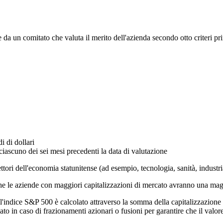
a un comitato che valuta il merito dell'azienda secondo otto criteri pr
i di dollari
ascuno dei sei mesi precedenti la data di valutazione
ori dell'economia statunitense (ad esempio, tecnologia, sanità, industri
 che le aziende con maggiori capitalizzazioni di mercato avranno una ma
indice S&P 500 è calcolato attraverso la somma della capitalizzazione di
icato in caso di frazionamenti azionari o fusioni per garantire che il valo