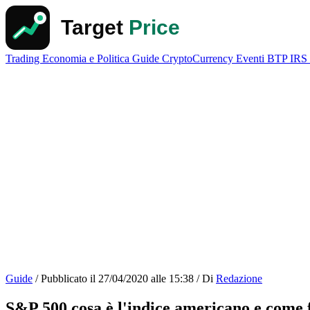
Trading
Economia e Politica
Guide
CryptoCurrency
Eventi
BTP
IRS
Guide
/
Pubblicato il
27/04/2020 alle 15:38
/
Di
Redazione
S&P 500 cosa è l'indice americano e come 