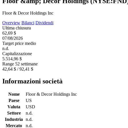
Floor &amp; Decor Holdings (NYSE:FND
Floor & Decor Holdings Inc
Overview
Bilanci
Dividendi
Ultima chiusura
62,69 $
07/08/2026
Target price medio
n.d.
Capitalizzazione
5.514,96 $
Range 52 settimane
42,64 $ / 92,41 $
Informazioni società
Nome
Floor & Decor Holdings Inc
Paese
US
Valuta
USD
Settore
n.d.
Industria
n.d.
Mercato
n.d.