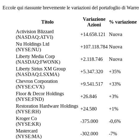
Eccole qui riassunte brevemente le variazioni del portafoglio di Warre
Variazione
Titolo
% variazione
Azioni
Activision Blizzard
+14.658.121
Nuova
(NASDAQ:ATVI)
Nu Holdings Ltd
+107.118.784
Nuova
(NYSE:NU)
Liberty Media Corp
+2.118.746
Nuova
(NASDAQ:FWONK)
Liberty Sirius XM Group
+5.347.320
+35%
(NASDAQ:LSXMA)
Chevron Corporation
+9.541.517
+33%
(NYSE:CVX)
Floor & Decor Holdings
+26.846
+3%
(NYSE:FND)
Restoration Hardware Holdings
+24.580
+1%
(NYSE:RH)
Kroger Co
-375.000
-0,6%
(NYSE:KR)
Mastercard
-302.000
-7%
(NYSE:MA)