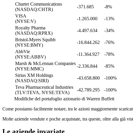
Charter Communications
-371.685
-8%
(NASDAQ:CHTR)
VISA
-1.265.000
-13%
(NYSE:V)
Royalty Pharma
-4.497.634
-34%
(NASDAQ:RPRX)
Bristol-Myers Squibb
-16.844.262
-76%
(NYSE:BMY)
AbbVie
-11.364.927
-78%
(NYSE:ABBV)
Marsh & McLennan Companies
-2.336.844
-85%
(NYSE:MMC)
Sirius XM Holdings
-43.658.800
-100%
(NASDAQ:SIRI)
Teva Pharmaceutical Industries
-42.789.295
-100%
(TLV:TEVA, NYSE:TEVA)
Modifiche del portafoglio azionario di Warren Buffett
Come possiamo facilmente notare, tra le azioni maggiormente scarica
Molte aziende vendute e poche acquistate, tra queste, oltre alla già v
Le aziende invariate