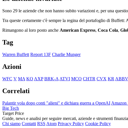
Sono 29 le aziende che non hanno subito variazioni e, per una question
Tra queste certamente c'è sempre la regina del portafoglio di Buffett:
Rimangono al loro posto anche
American Express
,
Coca Cola
,
Glo
Tag
Warren Buffett
Report 13F
Charlie Munger
Azioni
WFC
V
MA
KO
AXP
BRK-A
ATVI
MCO
CHTR
CVX
KR
ABB
Correlati
Palantir vola dopo conti "alieni" e dichiara guerra a OpenAI
Amazon br
Big Tech
Target Price
Guide, news e analisi per seguire mercati, aziende e strumenti finanzia
Chi siamo
Contatti
RSS
Atom
Privacy Policy
Cookie Policy