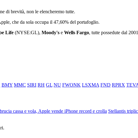
e di brevità, non le elencheremo tutte.
 Apple, che da sola occupa il 47,60% del portafoglio.
be Life
(NYSE:GL),
Moody's
e
Wells Fargo
, tutte possedute dal 2001
V
BMY
MMC
SIRI
RH
GL
NU
FWONK
LSXMA
FND
RPRX
TEV
ucia cassa e vola, Apple vende iPhone record e crolla
Stellantis tripli
ri.