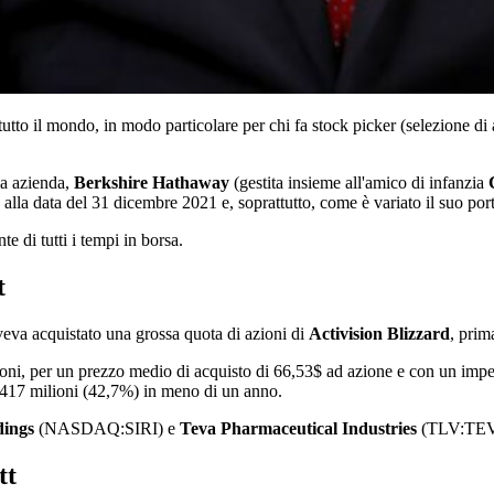
utto il mondo, in modo particolare per chi fa stock picker (selezione di 
ia azienda,
Berkshire Hathaway
(gestita insieme all'amico di infanzia
alla data del 31 dicembre 2021 e, soprattutto, come è variato il suo port
e di tutti i tempi in borsa.
t
aveva acquistato una grossa quota di azioni di
Activision Blizzard
, prim
zioni, per un prezzo medio di acquisto di 66,53$ ad azione e con un imp
 417 milioni (42,7%) in meno di un anno.
dings
(NASDAQ:SIRI) e
Teva Pharmaceutical Industries
(TLV:TEV
tt