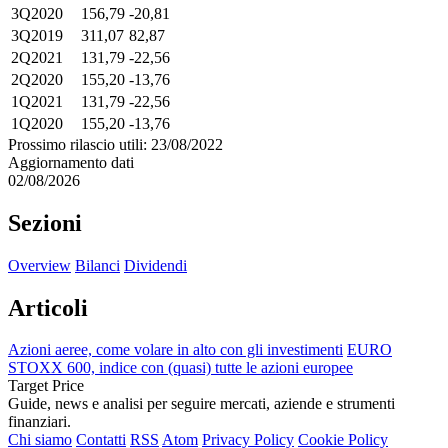
3Q2020
156,79
-20,81
3Q2019
311,07
82,87
2Q2021
131,79
-22,56
2Q2020
155,20
-13,76
1Q2021
131,79
-22,56
1Q2020
155,20
-13,76
Prossimo rilascio utili: 23/08/2022
Aggiornamento dati
02/08/2026
Sezioni
Overview
Bilanci
Dividendi
Articoli
Azioni aeree, come volare in alto con gli investimenti
EURO
STOXX 600, indice con (quasi) tutte le azioni europee
Target Price
Guide, news e analisi per seguire mercati, aziende e strumenti
finanziari.
Chi siamo
Contatti
RSS
Atom
Privacy Policy
Cookie Policy