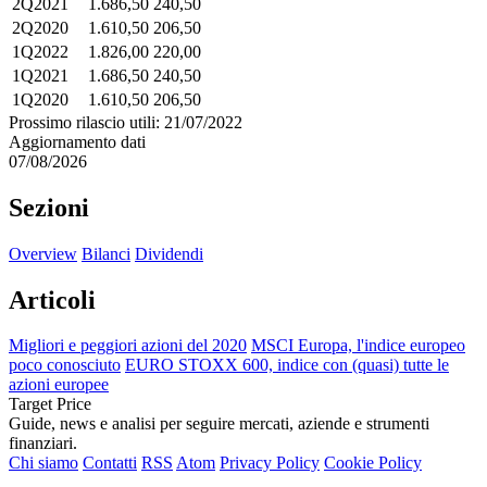
2Q2021
1.686,50
240,50
2Q2020
1.610,50
206,50
1Q2022
1.826,00
220,00
1Q2021
1.686,50
240,50
1Q2020
1.610,50
206,50
Prossimo rilascio utili: 21/07/2022
Aggiornamento dati
07/08/2026
Sezioni
Overview
Bilanci
Dividendi
Articoli
Migliori e peggiori azioni del 2020
MSCI Europa, l'indice europeo
poco conosciuto
EURO STOXX 600, indice con (quasi) tutte le
azioni europee
Target Price
Guide, news e analisi per seguire mercati, aziende e strumenti
finanziari.
Chi siamo
Contatti
RSS
Atom
Privacy Policy
Cookie Policy