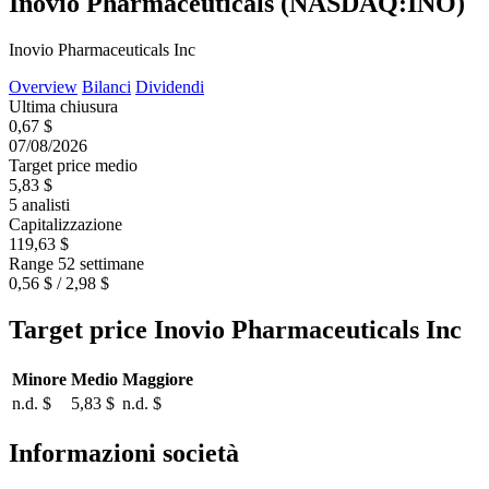
Inovio Pharmaceuticals (NASDAQ:INO)
Inovio Pharmaceuticals Inc
Overview
Bilanci
Dividendi
Ultima chiusura
0,67 $
07/08/2026
Target price medio
5,83 $
5 analisti
Capitalizzazione
119,63 $
Range 52 settimane
0,56 $ / 2,98 $
Target price Inovio Pharmaceuticals Inc
Minore
Medio
Maggiore
n.d. $
5,83 $
n.d. $
Informazioni società