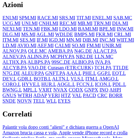
Azioni
ENI.MI
SPM.MI
RACE.MI
SRS.MI
TIT.MI
ENEL.MI
SAB.MC
UCG.MI
UNI.MI
CNHI.MI
REC.MI
MB.MI
TRN.MI
DIA.MI
NEXI.MI
TEN.MI
FBK.MI
LDO.MI
BAMI.MI
BPE.MI
INW.MI
DLG.MI
MS.MI
AGL.MI
WDI.DE
BMPS.MI
FKR.MI
CRL.MI
ITM.MI
SES.MI
IF.MI
IGD.MI
MN.MI
DIB.MI
INC.MI
WIIT.MI
LD.MI
AVIO.MI
AEF.MI
CAI.MI
SO.MI
FM.MI
UNIR.MI
ALNOV.PA
OLE.MC
AMEBA.PA
N4G.DE
ALACT.PA
ALNEV.PA
ALINS.PA
MCPHY.PA
NB2.DE
LLN.MC
ALTHX.PA
ALBPS.PA
99SC.DE
ALBIO.PA
IVA.PA
ALCYB.PA
VAO.DE
Curasan (ETR:CURK)
TCH.PA
TTI.DE
N7G.DE
ALEUP.PA
GNFT.PA
AAA.L
PHE.L
GGP.L
EQT.L
DEV.L
GDR.L
BOTB.L
ALTN.L
VLS.L
ITM.L
AMGO.L
CORO.L
HYVE.L
HUR.L
AOGL.L
FCCN.L
ICON.L
PDL.L
BWNG.L
MPL.L
VXRT
NVAX
CODX
GNPX
INO
AHPI
GNUS
WTRH
ADAP
VERI
HTZ
VAL
PACD
CRC
BORR
SNDE
NOVN
TELL
WLL
EYES
Correlati
Palantir vola dopo conti "alieni" e dichiara guerra a OpenAI
Amazon brucia cassa e vola, Apple vende iPhone record e crolla