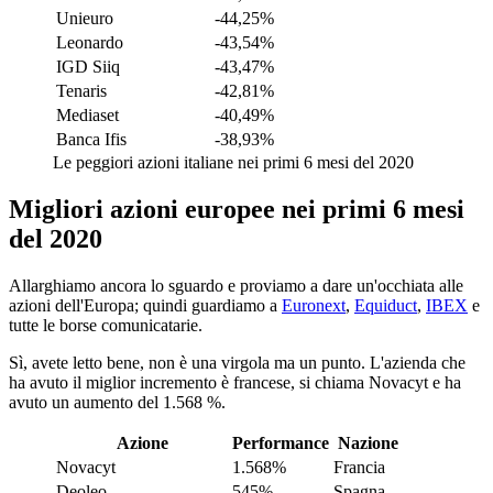
Unieuro
-44,25%
Leonardo
-43,54%
IGD Siiq
-43,47%
Tenaris
-42,81%
Mediaset
-40,49%
Banca Ifis
-38,93%
Le peggiori azioni italiane nei primi 6 mesi del 2020
Migliori azioni europee nei primi 6 mesi
del 2020
Allarghiamo ancora lo sguardo e proviamo a dare un'occhiata alle
azioni dell'Europa; quindi guardiamo a
Euronext
,
Equiduct
,
IBEX
e
tutte le borse comunicatarie.
Sì, avete letto bene, non è una virgola ma un punto. L'azienda che
ha avuto il miglior incremento è francese, si chiama Novacyt e ha
avuto un aumento del 1.568 %.
Azione
Performance
Nazione
Novacyt
1.568%
Francia
Deoleo
545%
Spagna