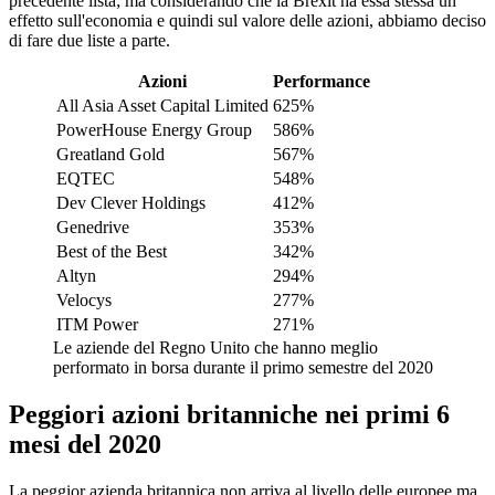
precedente lista; ma considerando che la Brexit ha essa stessa un
effetto sull'economia e quindi sul valore delle azioni, abbiamo deciso
di fare due liste a parte.
Azioni
Performance
All Asia Asset Capital Limited
625%
PowerHouse Energy Group
586%
Greatland Gold
567%
EQTEC
548%
Dev Clever Holdings
412%
Genedrive
353%
Best of the Best
342%
Altyn
294%
Velocys
277%
ITM Power
271%
Le aziende del Regno Unito che hanno meglio
performato in borsa durante il primo semestre del 2020
Peggiori azioni britanniche nei primi 6
mesi del 2020
La peggior azienda britannica non arriva al livello delle europee ma