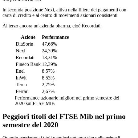
In seconda posizione Nexi, attiva nella filiera dei pagamenti con
carta di credito e al centro di movimenti azionari consistenti.
Al terzo ancora un'azienda pharma, cioè Recordati.
Azione
Performance
DiaSorin
47,66%
Nexi
24,39%
Recordati
18,31%
Fineco Bank
12,39%
Enel
8,57%
InWit
8,53%
Terna
2,75%
Ferrari
2,67%
Performance azionarie migliori nel primo semestre del
2020 sul FTSE MIB
Peggiori titoli del FTSE Mib nel primo
semestre del 2020
Quando passiamo ai titoli peggiori notiamo che nelle prime 5