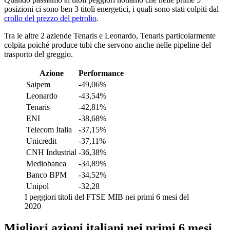
posizioni ci sono ben 3 titoli energetici, i quali sono stati colpiti dal
crollo del prezzo del petrolio
.
Tra le altre 2 aziende Tenaris e Leonardo, Tenaris particolarmente
colpita poiché produce tubi che servono anche nelle pipeline del
trasporto del greggio.
Azione
Performance
Saipem
-49,06%
Leonardo
-43,54%
Tenaris
-42,81%
ENI
-38,68%
Telecom Italia
-37,15%
Unicredit
-37,11%
CNH Industrial
-36,38%
Mediobanca
-34,89%
Banco BPM
-34,52%
Unipol
-32,28
I peggiori titoli del FTSE MIB nei primi 6 mesi del
2020
Migliori azioni italiani nei primi 6 mesi