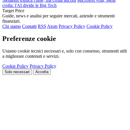
Stellantis triplica l'utile, ma crolla ancora
Microsoft vola, Meta
crolla: l'AI divide le Big Tech
Target Price
Guide, news e analisi per seguire mercati, aziende e strumenti
finanziari.
Chi siamo
Contatti
RSS
Atom
Privacy Policy
Cookie Policy
Preferenze cookie
Usiamo cookie tecnici necessari e, solo con consenso, strumenti utili
a migliorare contenuti e servizi.
Cookie Policy
Privacy Policy
Solo necessari
Accetta