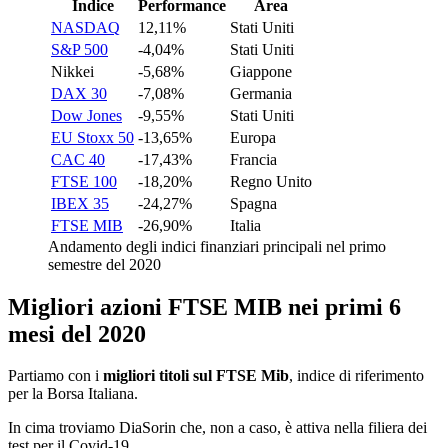
Indice
Performance
Area
NASDAQ
12,11%
Stati Uniti
S&P 500
-4,04%
Stati Uniti
Nikkei
-5,68%
Giappone
DAX 30
-7,08%
Germania
Dow Jones
-9,55%
Stati Uniti
EU Stoxx 50
-13,65%
Europa
CAC 40
-17,43%
Francia
FTSE 100
-18,20%
Regno Unito
IBEX 35
-24,27%
Spagna
FTSE MIB
-26,90%
Italia
Andamento degli indici finanziari principali nel primo
semestre del 2020
Migliori azioni FTSE MIB nei primi 6
mesi del 2020
Partiamo con i
migliori titoli sul FTSE Mib
, indice di riferimento
per la Borsa Italiana.
In cima troviamo DiaSorin che, non a caso, è attiva nella filiera dei
test per il Covid-19.