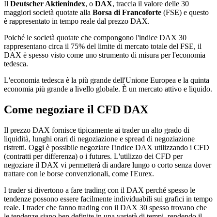
Il
Deutscher Aktienindex
, o
DAX
, traccia il valore delle 30
maggiori società quotate alla
Borsa di Francoforte
(FSE) e questo
è rappresentato in tempo reale dal prezzo DAX.
Poiché le società quotate che compongono l'indice DAX 30
rappresentano circa il 75% del limite di mercato totale del FSE, il
DAX è spesso visto come uno strumento di misura per l'economia
tedesca.
L'economia tedesca è la più grande dell'Unione Europea e la quinta
economia più grande a livello globale. È un mercato attivo e liquido.
Come negoziare il CFD DAX
Il prezzo DAX fornisce tipicamente ai trader un alto grado di
liquidità, lunghi orari di negoziazione e spread di negoziazione
ristretti. Oggi è possibile negoziare l'indice DAX utilizzando i CFD
(contratti per differenza) o i futures. L'utilizzo dei CFD per
negoziare il DAX vi permetterà di andare lungo o corto senza dover
trattare con le borse convenzionali, come l'Eurex.
I trader si divertono a fare trading con il DAX perché spesso le
tendenze possono essere facilmente individuabili sui grafici in tempo
reale. I trader che fanno trading con il DAX 30 spesso trovano che
le tendenze siano ben definite in una varietà di tempi, rendendo il