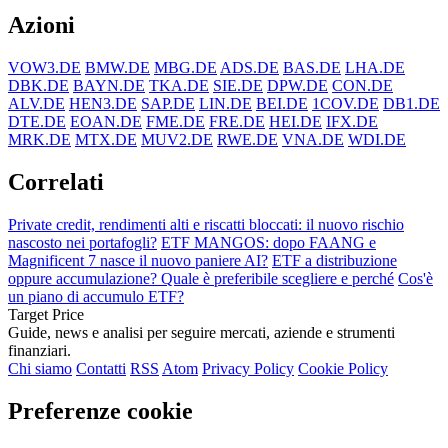
Azioni
VOW3.DE
BMW.DE
MBG.DE
ADS.DE
BAS.DE
LHA.DE
DBK.DE
BAYN.DE
TKA.DE
SIE.DE
DPW.DE
CON.DE
ALV.DE
HEN3.DE
SAP.DE
LIN.DE
BEI.DE
1COV.DE
DB1.DE
DTE.DE
EOAN.DE
FME.DE
FRE.DE
HEI.DE
IFX.DE
MRK.DE
MTX.DE
MUV2.DE
RWE.DE
VNA.DE
WDI.DE
Correlati
Private credit, rendimenti alti e riscatti bloccati: il nuovo rischio
nascosto nei portafogli?
ETF MANGOS: dopo FAANG e
Magnificent 7 nasce il nuovo paniere AI?
ETF a distribuzione
oppure accumulazione? Quale è preferibile scegliere e perché
Cos'è
un piano di accumulo ETF?
Target Price
Guide, news e analisi per seguire mercati, aziende e strumenti
finanziari.
Chi siamo
Contatti
RSS
Atom
Privacy Policy
Cookie Policy
Preferenze cookie