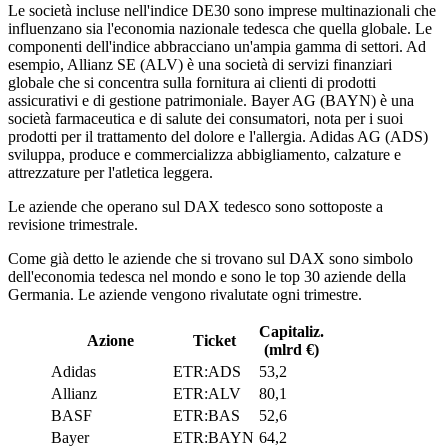
Le società incluse nell'indice DE30 sono imprese multinazionali che
influenzano sia l'economia nazionale tedesca che quella globale. Le
componenti dell'indice abbracciano un'ampia gamma di settori. Ad
esempio, Allianz SE (ALV) è una società di servizi finanziari
globale che si concentra sulla fornitura ai clienti di prodotti
assicurativi e di gestione patrimoniale. Bayer AG (BAYN) è una
società farmaceutica e di salute dei consumatori, nota per i suoi
prodotti per il trattamento del dolore e l'allergia. Adidas AG (ADS)
sviluppa, produce e commercializza abbigliamento, calzature e
attrezzature per l'atletica leggera.
Le aziende che operano sul DAX tedesco sono sottoposte a
revisione trimestrale.
Come già detto le aziende che si trovano sul DAX sono simbolo
dell'economia tedesca nel mondo e sono le top 30 aziende della
Germania. Le aziende vengono rivalutate ogni trimestre.
Capitaliz.
Azione
Ticket
(mlrd €)
Adidas
ETR:ADS
53,2
Allianz
ETR:ALV
80,1
BASF
ETR:BAS
52,6
Bayer
ETR:BAYN
64,2