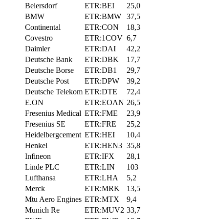
Beiersdorf
ETR:BEI
25,0
BMW
ETR:BMW
37,5
Continental
ETR:CON
18,3
Covestro
ETR:1COV
6,7
Daimler
ETR:DAI
42,2
Deutsche Bank
ETR:DBK
17,7
Deutsche Borse
ETR:DB1
29,7
Deutsche Post
ETR:DPW
39,2
Deutsche Telekom
ETR:DTE
72,4
E.ON
ETR:EOAN
26,5
Fresenius Medical
ETR:FME
23,9
Fresenius SE
ETR:FRE
25,2
Heidelbergcement
ETR:HEI
10,4
Henkel
ETR:HEN3
35,8
Infineon
ETR:IFX
28,1
Linde PLC
ETR:LIN
103
Lufthansa
ETR:LHA
5,2
Merck
ETR:MRK
13,5
Mtu Aero Engines
ETR:MTX
9,4
Munich Re
ETR:MUV2
33,7