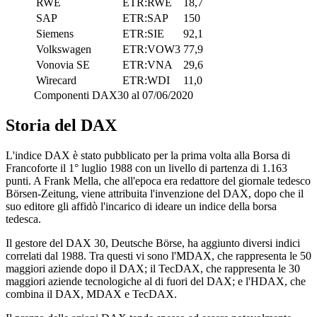
RWE
ETR:RWE
18,7
SAP
ETR:SAP
150
Siemens
ETR:SIE
92,1
Volkswagen
ETR:VOW3
77,9
Vonovia SE
ETR:VNA
29,6
Wirecard
ETR:WDI
11,0
Componenti DAX30 al 07/06/2020
Storia del DAX
L'indice DAX è stato pubblicato per la prima volta alla Borsa di
Francoforte il 1° luglio 1988 con un livello di partenza di 1.163
punti. A Frank Mella, che all'epoca era redattore del giornale tedesco
Börsen-Zeitung, viene attribuita l'invenzione del DAX, dopo che il
suo editore gli affidò l'incarico di ideare un indice della borsa
tedesca.
Il gestore del DAX 30, Deutsche Börse, ha aggiunto diversi indici
correlati dal 1988. Tra questi vi sono l'MDAX, che rappresenta le 50
maggiori aziende dopo il DAX; il TecDAX, che rappresenta le 30
maggiori aziende tecnologiche al di fuori del DAX; e l'HDAX, che
combina il DAX, MDAX e TecDAX.