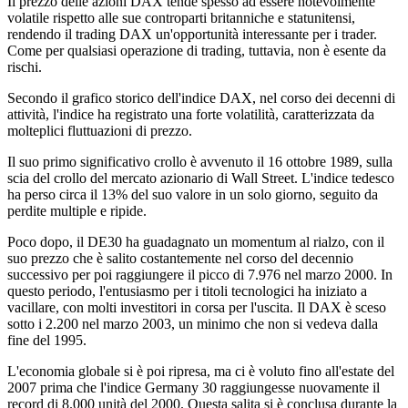
Il prezzo delle azioni DAX tende spesso ad essere notevolmente
volatile rispetto alle sue controparti britanniche e statunitensi,
rendendo il trading DAX un'opportunità interessante per i trader.
Come per qualsiasi operazione di trading, tuttavia, non è esente da
rischi.
Secondo il grafico storico dell'indice DAX, nel corso dei decenni di
attività, l'indice ha registrato una forte volatilità, caratterizzata da
molteplici fluttuazioni di prezzo.
Il suo primo significativo crollo è avvenuto il 16 ottobre 1989, sulla
scia del crollo del mercato azionario di Wall Street. L'indice tedesco
ha perso circa il 13% del suo valore in un solo giorno, seguito da
perdite multiple e ripide.
Poco dopo, il DE30 ha guadagnato un momentum al rialzo, con il
suo prezzo che è salito costantemente nel corso del decennio
successivo per poi raggiungere il picco di 7.976 nel marzo 2000. In
questo periodo, l'entusiasmo per i titoli tecnologici ha iniziato a
vacillare, con molti investitori in corsa per l'uscita. Il DAX è sceso
sotto i 2.200 nel marzo 2003, un minimo che non si vedeva dalla
fine del 1995.
L'economia globale si è poi ripresa, ma ci è voluto fino all'estate del
2007 prima che l'indice Germany 30 raggiungesse nuovamente il
record di 8.000 unità del 2000. Questa salita si è conclusa durante la