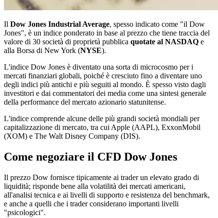
Il
Dow Jones Industrial Average
, spesso indicato come "il Dow
Jones", è un indice ponderato in base al prezzo che tiene traccia del
valore di 30 società di proprietà pubblica
quotate al NASDAQ
e
alla Borsa di New York (
NYSE
).
L'indice Dow Jones è diventato una sorta di microcosmo per i
mercati finanziari globali, poiché è cresciuto fino a diventare uno
degli indici più antichi e più seguiti al mondo. È spesso visto dagli
investitori e dai commentatori dei media come una sintesi generale
della performance del mercato azionario statunitense.
L'indice comprende alcune delle più grandi società mondiali per
capitalizzazione di mercato, tra cui Apple (AAPL), ExxonMobil
(XOM) e The Walt Disney Company (DIS).
Come negoziare il CFD Dow Jones
Il prezzo Dow fornisce tipicamente ai trader un elevato grado di
liquidità; risponde bene alla volatilità dei mercati americani,
all'analisi tecnica e ai livelli di supporto e resistenza del benchmark,
e anche a quelli che i trader considerano importanti livelli
"psicologici".