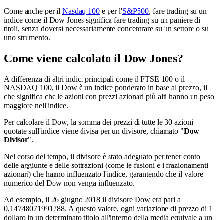
Come anche per il
Nasdaq 100
e per l'
S&P500
, fare trading su un
indice come il Dow Jones significa fare trading su un paniere di
titoli, senza doversi necessariamente concentrare su un settore o su
uno strumento.
Come viene calcolato il Dow Jones?
A differenza di altri indici principali come il FTSE 100 o il
NASDAQ 100, il Dow è un indice ponderato in base al prezzo, il
che significa che le azioni con prezzi azionari più alti hanno un peso
maggiore nell'indice.
Per calcolare il Dow, la somma dei prezzi di tutte le 30 azioni
quotate sull'indice viene divisa per un divisore, chiamato "
Dow
Divisor
".
Nel corso del tempo, il divisore è stato adeguato per tener conto
delle aggiunte e delle sottrazioni (come le fusioni e i frazionamenti
azionari) che hanno influenzato l'indice, garantendo che il valore
numerico del Dow non venga influenzato.
Ad esempio, il 26 giugno 2018 il divisore Dow era pari a
0,14748071991788. A questo valore, ogni variazione di prezzo di 1
dollaro in un determinato titolo all'interno della media equivale a un