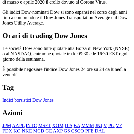
di marzo e aprile 2020 il crollo dovuto al Corona Virus.
Gli indici Dow-nominati Dow si sono espansi nel corso degli anni
fino a comprendere il Dow Jones Transportation Average e il Dow
Jones Utility Average.
Orari di trading Dow Jones
Le società Dow sono tutte quotate alla Borsa di New York (NYSE)
o al NASDAQ, entrambe quotate tra le 09:30 e le 16:30 EST ogni
giorno della settimana.
È possibile negoziare l'indice Dow Jones 24 ore su 24 da lunedì a
venerdì.
Tag
Indici borsistici
Dow Jones
Azioni
JPM
AAPL
INTC
MSFT
XOM
DIS
BA
MMM
JNJ
V
PG
VZ
FDX
KO
NKE
MCD
GE
AXP
GS
CSCO
PFE
DAL