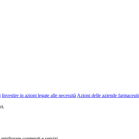
i
Investire in azioni legate alle necessità
Azioni delle aziende farmaceut
ri.
 migliorare contenuti e servizi.