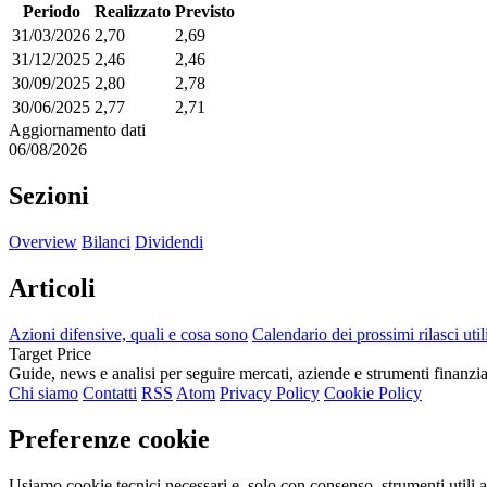
Periodo
Realizzato
Previsto
31/03/2026
2,70
2,69
31/12/2025
2,46
2,46
30/09/2025
2,80
2,78
30/06/2025
2,77
2,71
Aggiornamento dati
06/08/2026
Sezioni
Overview
Bilanci
Dividendi
Articoli
Azioni difensive, quali e cosa sono
Calendario dei prossimi rilasci util
Target Price
Guide, news e analisi per seguire mercati, aziende e strumenti finanzia
Chi siamo
Contatti
RSS
Atom
Privacy Policy
Cookie Policy
Preferenze cookie
Usiamo cookie tecnici necessari e, solo con consenso, strumenti utili a