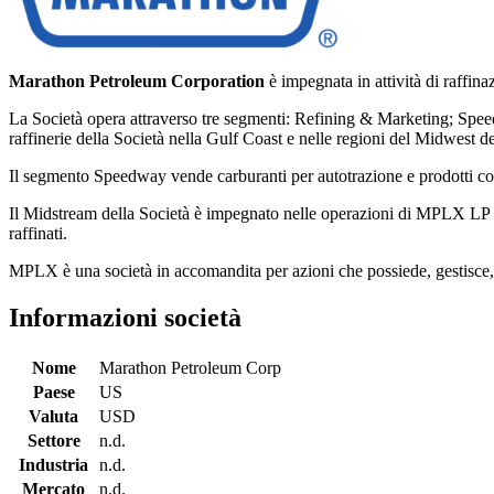
Marathon Petroleum Corporation
è impegnata in attività di raffina
La Società opera attraverso tre segmenti: Refining & Marketing; Speedw
raffinerie della Società nella Gulf Coast e nelle regioni del Midwest deg
Il segmento Speedway vende carburanti per autotrazione e prodotti con
Il Midstream della Società è impegnato nelle operazioni di MPLX LP e i
raffinati.
MPLX è una società in accomandita per azioni che possiede, gestisce, s
Informazioni società
Nome
Marathon Petroleum Corp
Paese
US
Valuta
USD
Settore
n.d.
Industria
n.d.
Mercato
n.d.