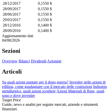
28/12/2017
0,1550 $
28/09/2017
0,1550 $
28/06/2017
0,1550 $
29/03/2017
0,1550 $
28/12/2016
0,1400 $
28/09/2016
0,1400 $
Aggiornamento dati
04/08/2026
Sezioni
Overview
Bilanci
Dividendi
Azionisti
Articoli
Su quali azioni puntare per il dopo guerra?
Investire nelle azioni di
edilizia, come guadagnare con il mercato delle costruzioni
Industria
metallurgica, quali azioni scegliere
Azioni Materiali di Base, quali
sono e dove investire
Target Price
Guide, news e analisi per seguire mercati, aziende e strumenti
finanziari.