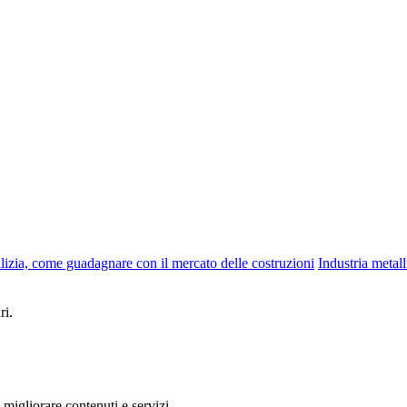
dilizia, come guadagnare con il mercato delle costruzioni
Industria metall
ri.
 migliorare contenuti e servizi.