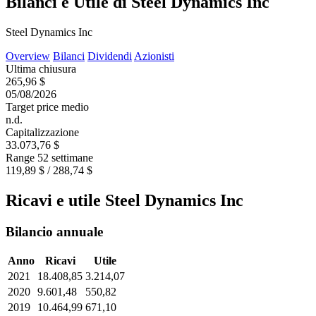
Bilanci e Utile di Steel Dynamics Inc
Steel Dynamics Inc
Overview
Bilanci
Dividendi
Azionisti
Ultima chiusura
265,96 $
05/08/2026
Target price medio
n.d.
Capitalizzazione
33.073,76 $
Range 52 settimane
119,89 $ / 288,74 $
Ricavi e utile Steel Dynamics Inc
Bilancio annuale
Anno
Ricavi
Utile
2021
18.408,85
3.214,07
2020
9.601,48
550,82
2019
10.464,99
671,10