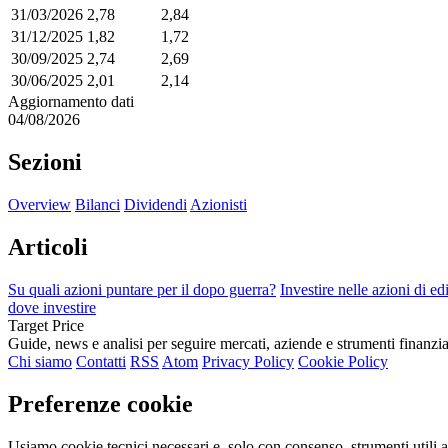
31/03/2026
2,78
2,84
31/12/2025
1,82
1,72
30/09/2025
2,74
2,69
30/06/2025
2,01
2,14
Aggiornamento dati
04/08/2026
Sezioni
Overview
Bilanci
Dividendi
Azionisti
Articoli
Su quali azioni puntare per il dopo guerra?
Investire nelle azioni di e
dove investire
Target Price
Guide, news e analisi per seguire mercati, aziende e strumenti finanzia
Chi siamo
Contatti
RSS
Atom
Privacy Policy
Cookie Policy
Preferenze cookie
Usiamo cookie tecnici necessari e, solo con consenso, strumenti utili a