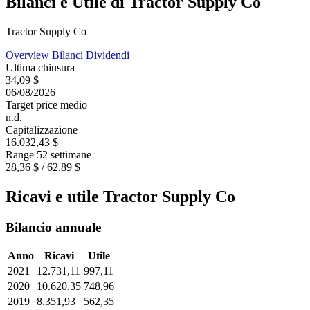
Bilanci e Utile di Tractor Supply Co
Tractor Supply Co
Overview
Bilanci
Dividendi
Ultima chiusura
34,09 $
06/08/2026
Target price medio
n.d.
Capitalizzazione
16.032,43 $
Range 52 settimane
28,36 $ / 62,89 $
Ricavi e utile Tractor Supply Co
Bilancio annuale
Anno
Ricavi
Utile
2021
12.731,11
997,11
2020
10.620,35
748,96
2019
8.351,93
562,35