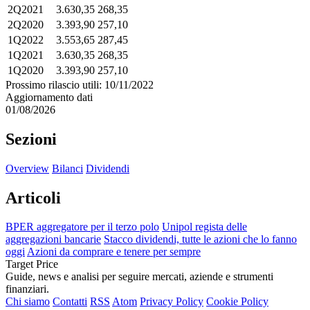
2Q2021
3.630,35
268,35
2Q2020
3.393,90
257,10
1Q2022
3.553,65
287,45
1Q2021
3.630,35
268,35
1Q2020
3.393,90
257,10
Prossimo rilascio utili: 10/11/2022
Aggiornamento dati
01/08/2026
Sezioni
Overview
Bilanci
Dividendi
Articoli
BPER aggregatore per il terzo polo
Unipol regista delle
aggregazioni bancarie
Stacco dividendi, tutte le azioni che lo fanno
oggi
Azioni da comprare e tenere per sempre
Target Price
Guide, news e analisi per seguire mercati, aziende e strumenti
finanziari.
Chi siamo
Contatti
RSS
Atom
Privacy Policy
Cookie Policy