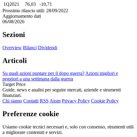
1Q2021
76,03
-10,71
Prossimo rilascio utili: 28/09/2022
Aggiornamento dati
06/08/2026
Sezioni
Overview
Bilanci
Dividendi
Articoli
Su quali azioni puntare per il dopo guerra?
Azioni migliori e
peggiori a una settimana dalla guerra
Target Price
Guide, news e analisi per seguire mercati, aziende e strumenti
finanziari.
Chi siamo
Contatti
RSS
Atom
Privacy Policy
Cookie Policy
Preferenze cookie
Usiamo cookie tecnici necessari e, solo con consenso, strumenti utili
a migliorare contenuti e servizi.