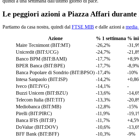
quindi a una settimana dall'ultimo giorno di pace.
Le peggiori azioni a Piazza Affari durante
Partiamo da casa nostra, quindi dal
FTSE MIB
e dalle azioni a
media 
Azione
% 1 settimana
% ini
Maire Tecnimont (BIT:MT)
-26,2%
-31,
Unicredit (BIT:UCG)
-24,7%
-21,
Banco BPM (BIT:BAMI)
-17,7%
+8,9
BPER Banca (BIT:BPE)
-17,7%
-8,9%
Banca Popolare di Sondrio (BIT:BPSO)
-17,4%
-10%
Intesa Sanpaolo (BIT:ISP)
-14,2%
+0,8
Iveco (BIT:IVG)
-14,1%
-
Buzzi Unicem (BIT:BZU)
-13,6%
-14,
Telecom Italia (BIT:TIT)
-13,3%
-20,
Mediobanca (BIT:MB)
-12,8%
-15%
Pirelli (BIT:PIRC)
-11,9%
-19,
Banca IFIS (BIT:IF)
-11,7%
+4,5
DoValue (BIT:DOV)
-10,6%
-13,
BFF Bank (BIT:BFF)
-10,3%
-9%