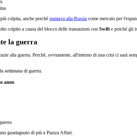
2%
aina
a più colpita, anche perché
puntava alla Russia
come mercato per l'espan
lto colpito a causa del blocco delle transazioni con
Swift
e poiché gli is
te la guerra
azie alla guerra. Perché, ovviamente, all'interno di una crisi ci sarà s
la settimana di guerra.
io anno
 guerra
nno guadagnato di più a Piazza Affari.