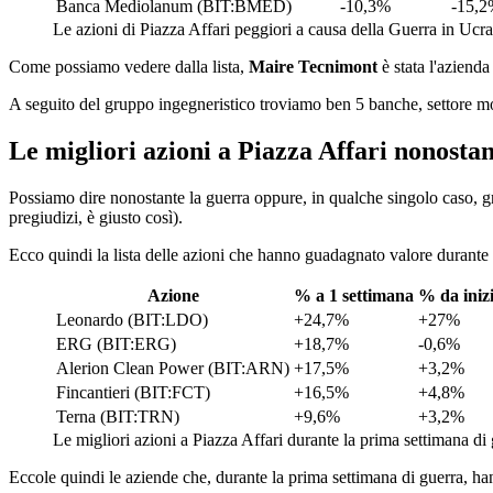
Banca Mediolanum (BIT:BMED)
-10,3%
-15,
Le azioni di Piazza Affari peggiori a causa della Guerra in Ucr
Come possiamo vedere dalla lista,
Maire Tecnimont
è stata l'aziend
A seguito del gruppo ingegneristico troviamo ben 5 banche, settore mo
Le migliori azioni a Piazza Affari nonostan
Possiamo dire nonostante la guerra oppure, in qualche singolo caso, gr
pregiudizi, è giusto così).
Ecco quindi la lista delle azioni che hanno guadagnato valore durante 
Azione
% a 1 settimana
% da iniz
Leonardo (BIT:LDO)
+24,7%
+27%
ERG (BIT:ERG)
+18,7%
-0,6%
Alerion Clean Power (BIT:ARN)
+17,5%
+3,2%
Fincantieri (BIT:FCT)
+16,5%
+4,8%
Terna (BIT:TRN)
+9,6%
+3,2%
Le migliori azioni a Piazza Affari durante la prima settimana di
Eccole quindi le aziende che, durante la prima settimana di guerra, ha