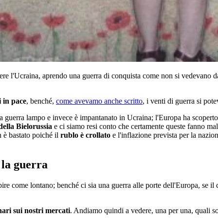
ere l'Ucraina, aprendo una guerra di conquista come non si vedevano 
 in pace
, benché,
come avevamo anche scritto
, i venti di guerra si pot
a guerra lampo e invece è impantanato in Ucraina; l'Europa ha scoperto
della Bielorussia
e ci siamo resi conto che certamente queste fanno male
n è bastato poiché il
rublo è crollato
e l'inflazione prevista per la nazio
 la guerra
ire come lontano; benché ci sia una guerra alle porte dell'Europa, se il
nari sui nostri mercati
. Andiamo quindi a vedere, una per una, quali sono 