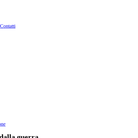
Contatti
one
 dalla guerra