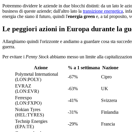
Potremmo dividere le aziende in due blocchi distinti: da un lato le az
business di queste aziende; dall'altro lato la
transizione energetica
, inf
energia che siano il futuro, quindi l'
energia green
e, a tal proposito, 
Le peggiori azioni in Europa durante la g
Allarghiamo quindi l'orizzonte e andiamo a guardare cosa sta succeden
guerra.
Per evitare i
Penny Stock
abbiamo messo un limite alla capitalizzazion
Azione
% a 1 settimana
Nazione
Polymetal International
-67%
Cipro
(LON:POLY)
EVRAZ
-63%
UK
(LON:EVR)
Ferrexpo
-41%
Svizzera
(LON:FXPO)
Nokian Tyres
-31%
Finlandia
(HEL:TYRES)
Technip Energies
-29%
Francia
(EPA:TE)