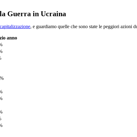
 la Guerra in Ucraina
capitalizzazione
, e guardiamo quelle che sono state le peggiori azioni d
zio anno
9%
8%
%
6%
6%
8%
1%
%
6%