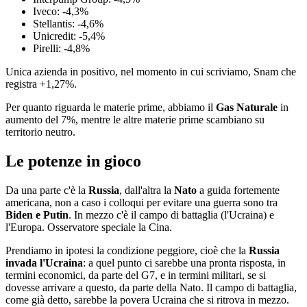
Iveco: -4,3%
Stellantis: -4,6%
Unicredit: -5,4%
Pirelli: -4,8%
Unica azienda in positivo, nel momento in cui scriviamo, Snam che
registra +1,27%.
Per quanto riguarda le materie prime, abbiamo il
Gas Naturale
in
aumento del 7%, mentre le altre materie prime scambiano su
territorio neutro.
Le potenze in gioco
Da una parte c'è la
Russia
, dall'altra la
Nato
a guida fortemente
americana, non a caso i colloqui per evitare una guerra sono tra
Biden e Putin
. In mezzo c'è il campo di battaglia (l'Ucraina) e
l'Europa. Osservatore speciale la Cina.
Prendiamo in ipotesi la condizione peggiore, cioè che la
Russia
invada l'Ucraina
: a quel punto ci sarebbe una pronta risposta, in
termini economici, da parte del G7, e in termini militari, se si
dovesse arrivare a questo, da parte della Nato. Il campo di battaglia,
come già detto, sarebbe la povera Ucraina che si ritrova in mezzo.