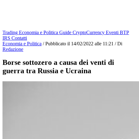
Trading
Economia e Politica
Guide
CryptoCurrency
Eventi
BTP
IRS
Contatti
Economia e Politica
/
Pubblicato il
14/02/2022 alle 11:21
/
Di
Redazione
Borse sottozero a causa dei venti di
guerra tra Russia e Ucraina