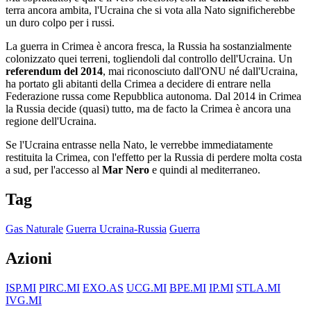
terra ancora ambita, l'Ucraina che si vota alla Nato significherebbe
un duro colpo per i russi.
La guerra in Crimea è ancora fresca, la Russia ha sostanzialmente
colonizzato quei terreni, togliendoli dal controllo dell'Ucraina. Un
referendum del 2014
, mai riconosciuto dall'ONU né dall'Ucraina,
ha portato gli abitanti della Crimea a decidere di entrare nella
Federazione russa come Repubblica autonoma. Dal 2014 in Crimea
la Russia decide (quasi) tutto, ma de facto la Crimea è ancora una
regione dell'Ucraina.
Se l'Ucraina entrasse nella Nato, le verrebbe immediatamente
restituita la Crimea, con l'effetto per la Russia di perdere molta costa
a sud, per l'accesso al
Mar Nero
e quindi al mediterraneo.
Tag
Gas Naturale
Guerra Ucraina-Russia
Guerra
Azioni
ISP.MI
PIRC.MI
EXO.AS
UCG.MI
BPE.MI
IP.MI
STLA.MI
IVG.MI