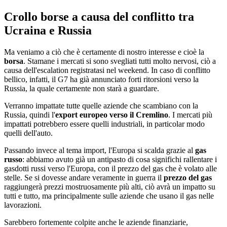
Crollo borse a causa del conflitto tra
Ucraina e Russia
Ma veniamo a ciò che è certamente di nostro interesse e cioè la
borsa
. Stamane i mercati si sono svegliati tutti molto nervosi, ciò a
causa dell'escalation registratasi nel weekend. In caso di conflitto
bellico, infatti, il G7 ha già annunciato forti ritorsioni verso la
Russia, la quale certamente non starà a guardare.
Verranno impattate tutte quelle aziende che scambiano con la
Russia, quindi l'
export europeo verso il Cremlino
. I mercati più
impattati potrebbero essere quelli industriali, in particolar modo
quelli dell'auto.
Passando invece al tema import, l'Europa si scalda grazie al
gas
russo
: abbiamo avuto già un antipasto di cosa significhi rallentare i
gasdotti russi verso l'Europa, con il prezzo del gas che è volato alle
stelle. Se si dovesse andare veramente in guerra il
prezzo del gas
raggiungerà prezzi mostruosamente più alti, ciò avrà un impatto su
tutti e tutto, ma principalmente sulle aziende che usano il gas nelle
lavorazioni.
Sarebbero fortemente colpite anche le aziende finanziarie,