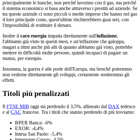
principalmente le banche, non perché lavorino con il gas, ma perché
il sistema economico si basa anche attraverso i prestiti ad aziende. Se
tra queste aziende ci sono piccoli o medie imprese che hanno nel gas
il loro principale costo, quest'ultime rischierebbero guai seri, con
l'impossibilità di restituire il denaro.
Inoltre il
caro energia
impatta direttamente sull'
inflazione
,
l'abbiamo già visto in questi mesi, e un'inflazione che galoppa,
magari a ritmi anche più alti di quanto abbiamo già visto, potrebbe
mettere in difficoltà molte persone, quindi incapaci di pagare un
mutuo, per esempio.
Insomma, la guerra è alle porte dell'Europa, ma benché potremmo
non vederne direttamente gli sviluppi, certamente sentiremmo gli
effetti.
Titoli più penalizzati
Il
FTSE MIB
oggi sta perdendo il 3,5%, allineato dal
DAX
tedesco
e al
CAC
francese. Tra i titoli che stanno perdendo di più troviamo:
BPER Banca: -6%
EXOR: -4,4%
Intesa San Paolo: -5,4%
Interpump Group: -4,5%