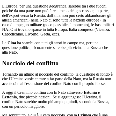
L'Europa, per una questione geografica, sarebbe tra i due fuochi,
poiché da una parte non può fare a meno del gas russo e, in parte,
dell'export verso la Russia, dall'altra non può certo abbandonare gli
alleati americani (nella Nato ci sono tutte le nazioni europee). In
caso di impegno militare (poco possibile al momento), le basi militari
NATO si trovano sparse in tutta Europa, Italia compresa (Vicenza,
Capodichino, Livorno, Gaeta, ecc).
La
Cina
ha scambi con tutti gli attori in campo ma, per una
questione politica, sicuramente sarebbe più vicina alla Russia che
alla Nato.
Nocciolo del conflitto
Tornando un attimo al nocciolo del conflitto, la questione di fondo è
che l'Ucraina vuole entrare a far parte della Nato, ma la Russia non
accetterà mai l'estensione del confine Nato con il proprio Paese.
A oggi il Cremlino confina con la Nato attraverso
Estonia e
Lettonia
, due piccole nazioni. Se si aggiungesse l'Ucraina, il
confine Nato sarebbe molto più ampio, quindi, secondo la Russia,
con un pericolo maggiore.
Ma soprattutto, e qui è il vero nocciolo, con la
Crimea
che è una