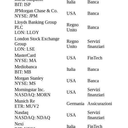
Italia
Banca
BIT: ISP
JPMorgan Chase & Co.
USA
Banca
NYSE: JPM
Lloyds Banking Group
Regno
PLC
Banca
Unito
LON: LLOY
London Stock Exchange
Regno
Servizi
Group
Unito
finanziari
LON: LSE
MasterCard
USA
FinTech
NYSE: MA
Mediobanca
Italia
Banca
BIT: MB
Morgan Stanley
USA
Banca
NYSE: MS
Morningstar Inc.
Servizi
USA
NASDAQ: MORN
finanziari
Munich Re
Germania
Assicurazioni
ETR: MUV2
Nasdaq
Servizi
USA
NASDAQ: NDAQ
finanziari
Nexi
Italia
FinTech