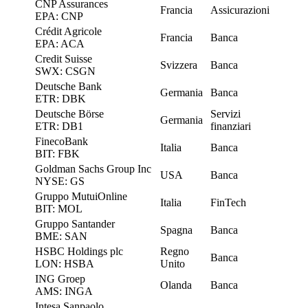
CNP Assurances
Francia
Assicurazioni
EPA: CNP
Crédit Agricole
Francia
Banca
EPA: ACA
Credit Suisse
Svizzera
Banca
SWX: CSGN
Deutsche Bank
Germania
Banca
ETR: DBK
Deutsche Börse
Servizi
Germania
ETR: DB1
finanziari
FinecoBank
Italia
Banca
BIT: FBK
Goldman Sachs Group Inc
USA
Banca
NYSE: GS
Gruppo MutuiOnline
Italia
FinTech
BIT: MOL
Gruppo Santander
Spagna
Banca
BME: SAN
HSBC Holdings plc
Regno
Banca
LON: HSBA
Unito
ING Groep
Olanda
Banca
AMS: INGA
Intesa Sanpaolo