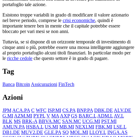
portafoglio tale azione.
Esistono troppe variabili in grado di modificare il valore azionario
nel breve periodo, comprese le
crisi economiche
, quindi è
importante tenere ben in mente che il capitale potrebbe essere
bloccato per vari mesi se non anni.
Tuttavia, se si dispone di un orizzonte temporale di investimento di
cinque anni o più, potrebbe essere una mossa intelligente aggiungere
al proprio portafoglio alcuni titoli finanziari. In particolar modo per
le
ricche cedole
che questo settore è in grado di pagare.
Tag
Banca
Bitcoin
Assicurazioni
FinTech
Azioni
JPM
ACA.PA
C
WFC
ISP.MI
CS.PA
BNP.PA
DBK.DE
ALV.DE
G.MI
AZM.MI
PYPL
V
MA
AXP
GS
BARC.L
ADM.L
AV.L
BLK
MS
BRK-A
BBVA.MC
SAN.MC
UCG.MI
PST.MI
AMUN.PA
HSBA.L
US.MI
MB.MI
NEXI.MI
FBK.MI
LSE.L
DB1.DE
MUV2.DE
GLE.PA
SQ
MOL.MI
LLOY.L
INGA.AS