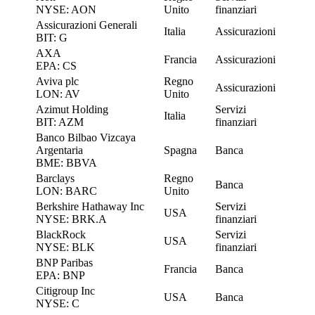
NYSE: AON
Unito
finanziari
Assicurazioni Generali
Italia
Assicurazioni
BIT: G
AXA
Francia
Assicurazioni
EPA: CS
Aviva plc
Regno
Assicurazioni
LON: AV
Unito
Azimut Holding
Servizi
Italia
BIT: AZM
finanziari
Banco Bilbao Vizcaya
Argentaria
Spagna
Banca
BME: BBVA
Barclays
Regno
Banca
LON: BARC
Unito
Berkshire Hathaway Inc
Servizi
USA
NYSE: BRK.A
finanziari
BlackRock
Servizi
USA
NYSE: BLK
finanziari
BNP Paribas
Francia
Banca
EPA: BNP
Citigroup Inc
USA
Banca
NYSE: C