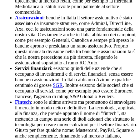
tipicamente al mercato retail, come per esempio la merchant
Mediobanca o istituti rivolte principalmente al settore
commerciale.
Assicurazioni
: benché in Italia il settore assicurativo è stato
assediato da insurance straniere, come Admiral, DirectLine,
Axa, ecc, le assicurazioni sono una parte fondamentale della
nostra vita. Ovviamente anche in Italia abbiamo dei campioni,
come per esempio Generali, Cattolica e sempre più spesso le
banche aprono e presidiano un ramo assicurativo. Proprio
questa mancata divisione netta tra banche e assicurazioni fa sì
che la nostra percezione sia più ristretta, rilegando le
assicurazioni soprattutto al ramo RC Auto.
Servizi finanziari
: esistono quindi delle aziende che si
occupano di investimenti e di servizi finanziari, senza essere
banche o assicurazioni. In Italia abbiamo Azimut e qualche
centinaio di grosse
SGR
. Inoltre esistono delle società che si
occupano di servizi, come per esempio può essere Euronext
francese, l'agenzia di rating S&P Global o Reuters.
Fintech
: sono le ultime arrivate ma promettono di stravolgere
il mercato in modo netto e definitivo. La tecnologia, applicata
alla finanza, che prende appunto il nome di "fintech", sta
mettendo in campo una serie di titoli azionari che sfruttano la
tecnologia per creare nuove soluzioni per il settore finanziario.
Giusto per fare qualche nome: Mastercard, PayPal, Square o
anche semplicemente, rimanendo sul mercato italiano,