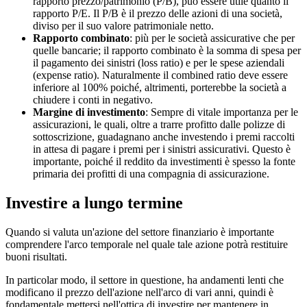
rapporto prezzo/patrimonio (P/B), può essere utile quanto il
rapporto P/E. Il P/B è il prezzo delle azioni di una società,
diviso per il suo valore patrimoniale netto.
Rapporto combinato
: più per le società assicurative che per
quelle bancarie; il rapporto combinato è la somma di spesa per
il pagamento dei sinistri (loss ratio) e per le spese aziendali
(expense ratio). Naturalmente il combined ratio deve essere
inferiore al 100% poiché, altrimenti, porterebbe la società a
chiudere i conti in negativo.
Margine di investimento
: Sempre di vitale importanza per le
assicurazioni, le quali, oltre a trarre profitto dalle polizze di
sottoscrizione, guadagnano anche investendo i premi raccolti
in attesa di pagare i premi per i sinistri assicurativi. Questo è
importante, poiché il reddito da investimenti è spesso la fonte
primaria dei profitti di una compagnia di assicurazione.
Investire a lungo termine
Quando si valuta un'azione del settore finanziario è importante
comprendere l'arco temporale nel quale tale azione potrà restituire
buoni risultati.
In particolar modo, il settore in questione, ha andamenti lenti che
modificano il prezzo dell'azione nell'arco di vari anni, quindi è
fondamentale mettersi nell'ottica di investire per mantenere in