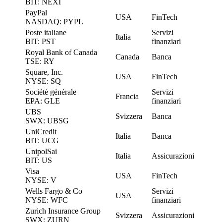
BIT: NEXI
PayPal
USA
FinTech
NASDAQ: PYPL
Poste italiane
Servizi
Italia
BIT: PST
finanziari
Royal Bank of Canada
Canada
Banca
TSE: RY
Square, Inc.
USA
FinTech
NYSE: SQ
Société générale
Servizi
Francia
EPA: GLE
finanziari
UBS
Svizzera
Banca
SWX: UBSG
UniCredit
Italia
Banca
BIT: UCG
UnipolSai
Italia
Assicurazioni
BIT: US
Visa
USA
FinTech
NYSE: V
Wells Fargo & Co
Servizi
USA
NYSE: WFC
finanziari
Zurich Insurance Group
Svizzera
Assicurazioni
SWX: ZURN