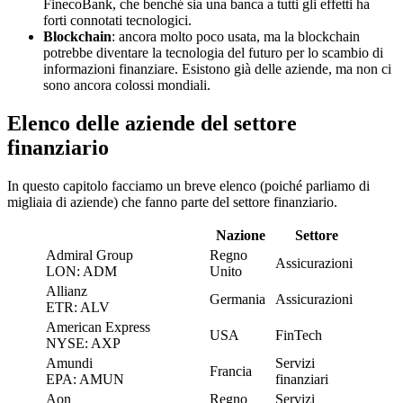
FinecoBank, che benché sia una banca a tutti gli effetti ha
forti connotati tecnologici.
Blockchain
: ancora molto poco usata, ma la blockchain
potrebbe diventare la tecnologia del futuro per lo scambio di
informazioni finanziare. Esistono già delle aziende, ma non ci
sono ancora colossi mondiali.
Elenco delle aziende del settore
finanziario
In questo capitolo facciamo un breve elenco (poiché parliamo di
migliaia di aziende) che fanno parte del settore finanziario.
Nazione
Settore
Admiral Group
Regno
Assicurazioni
LON: ADM
Unito
Allianz
Germania
Assicurazioni
ETR: ALV
American Express
USA
FinTech
NYSE: AXP
Amundi
Servizi
Francia
EPA: AMUN
finanziari
Aon
Regno
Servizi