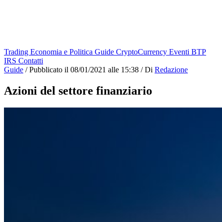
Trading
Economia e Politica
Guide
CryptoCurrency
Eventi
BTP
IRS
Contatti
Guide
/
Pubblicato il
08/01/2021 alle 15:38
/
Di
Redazione
Azioni del settore finanziario