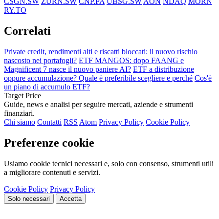
CSGN.SW
ZURN.SW
CNP.PA
UBSG.SW
AON
NDAQ
MORN
RY.TO
Correlati
Private credit, rendimenti alti e riscatti bloccati: il nuovo rischio
nascosto nei portafogli?
ETF MANGOS: dopo FAANG e
Magnificent 7 nasce il nuovo paniere AI?
ETF a distribuzione
oppure accumulazione? Quale è preferibile scegliere e perché
Cos'è
un piano di accumulo ETF?
Target Price
Guide, news e analisi per seguire mercati, aziende e strumenti
finanziari.
Chi siamo
Contatti
RSS
Atom
Privacy Policy
Cookie Policy
Preferenze cookie
Usiamo cookie tecnici necessari e, solo con consenso, strumenti utili
a migliorare contenuti e servizi.
Cookie Policy
Privacy Policy
Solo necessari
Accetta