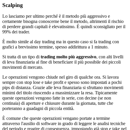
Scalping
Lo lasciamo per ultimo perché è il metodo più aggressivo e
certamente bisogna conoscerne bene il metodo, altrimenti il rischio
di perdere grandi capitali è elevatissimo. È quindi sconsigliato per il
99% dei trader.
È molto simile al day trading ma in questo caso si fa trading con
grafici a brevissimo termine, spesso addirittura a 1 minuto.
Si tratta di un tipo di
trading molto più aggressivo
, con alti livelli
di leva finanziaria al fine di beneficiare il più possibile dei piccoli
movimenti di mercato.
Le operazioni vengono chiude nel giro di qualche ora. Si lavora
sempre con stop lose e take profit e spesso sono impostati a pochi
pips di distanza. Grazie alle leva finanziaria si sfruttano movimenti
minimi del titolo riuscendo a massimizzare la resa. Tipicamente
queste operazioni vengono fatte in serie, con decine (se non
centinaia) di aperture e chiusure durante la giornata, tutte che
porteranno a guadagni di piccola entità.
È comune che queste operazioni vengano portate a termine
attraverso l'ausilio di software in grado di leggere le analisi tecniche
del periodo e reagire di conseguenza, impostando già stop e take nel