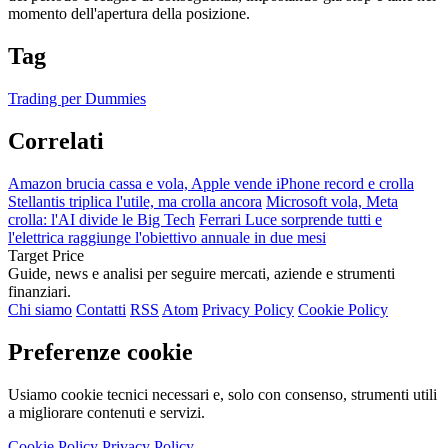
momento dell'apertura della posizione.
Tag
Trading per Dummies
Correlati
Amazon brucia cassa e vola, Apple vende iPhone record e crolla
Stellantis triplica l'utile, ma crolla ancora
Microsoft vola, Meta
crolla: l'AI divide le Big Tech
Ferrari Luce sorprende tutti e
l'elettrica raggiunge l'obiettivo annuale in due mesi
Target Price
Guide, news e analisi per seguire mercati, aziende e strumenti
finanziari.
Chi siamo
Contatti
RSS
Atom
Privacy Policy
Cookie Policy
Preferenze cookie
Usiamo cookie tecnici necessari e, solo con consenso, strumenti utili
a migliorare contenuti e servizi.
Cookie Policy
Privacy Policy