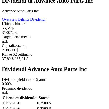
Dividendi di Advance Auto Parts Inc
Advance Auto Parts Inc
Overview
Bilanci
Dividendi
Ultima chiusura
55,54 $
31/07/2026
Target price medio
n.d.
Capitalizzazione
2.988,11 $
Range 52 settimane
37,89 $ / 65,21 $
Dividendi Advance Auto Parts Inc
Dividend yield medio 5 anni
0,00%
Prossimo dividendo
n.d.
Giorno ex dividendo
Stacco
10/07/2026
0,2500 $
10/04/2026
0,2500 $