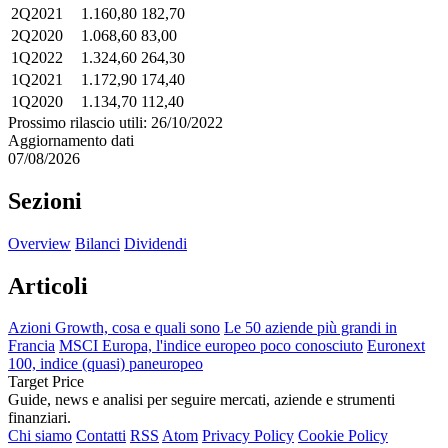
2Q2021
1.160,80
182,70
2Q2020
1.068,60
83,00
1Q2022
1.324,60
264,30
1Q2021
1.172,90
174,40
1Q2020
1.134,70
112,40
Prossimo rilascio utili: 26/10/2022
Aggiornamento dati
07/08/2026
Sezioni
Overview
Bilanci
Dividendi
Articoli
Azioni Growth, cosa e quali sono
Le 50 aziende più grandi in
Francia
MSCI Europa, l'indice europeo poco conosciuto
Euronext
100, indice (quasi) paneuropeo
Target Price
Guide, news e analisi per seguire mercati, aziende e strumenti
finanziari.
Chi siamo
Contatti
RSS
Atom
Privacy Policy
Cookie Policy