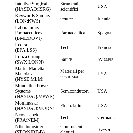
Intuitive Surgical
Strumenti
USA
(NASDAQ:ISRG)
scientifici
Keywords Studios
Games
Irlanda
(LON:KWS)
Laboratorios
Farmaceuticos
Farmaceutica
Spagna
(BME:ROVI)
Lectra
Tech
Francia
(EPA:LSS)
Lonza Group
Salute
Svizzera
(SWX:LONN)
Martin Marietta
Materiali per
Materials
USA
costruzioni
(NYSE:MLM)
Monolithic Power
Systems
Semiconduttori
USA
(NASDAQ:MPWR)
Morningstar
Finanziario
USA
(NASDAQ:MORN)
Nemetschek
Tech
Germania
(FRA:NEM)
Nibe Industrier
Componenti
Svezia
(STO:NIBE-B)
elettrici