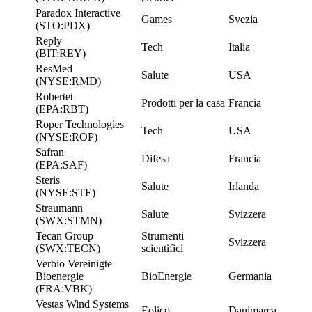
Paradox Interactive
Games
Svezia
(STO:PDX)
Reply
Tech
Italia
(BIT:REY)
ResMed
Salute
USA
(NYSE:RMD)
Robertet
Prodotti per la casa
Francia
(EPA:RBT)
Roper Technologies
Tech
USA
(NYSE:ROP)
Safran
Difesa
Francia
(EPA:SAF)
Steris
Salute
Irlanda
(NYSE:STE)
Straumann
Salute
Svizzera
(SWX:STMN)
Tecan Group
Strumenti
Svizzera
(SWX:TECN)
scientifici
Verbio Vereinigte
Bioenergie
BioEnergie
Germania
(FRA:VBK)
Vestas Wind Systems
Eolico
Danimarca