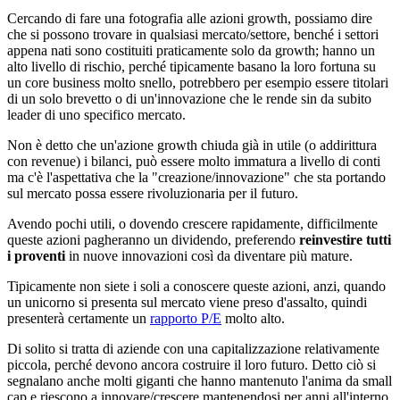
Cercando di fare una fotografia alle azioni growth, possiamo dire
che si possono trovare in qualsiasi mercato/settore, benché i settori
appena nati sono costituiti praticamente solo da growth; hanno un
alto livello di rischio, perché tipicamente basano la loro fortuna su
un core business molto snello, potrebbero per esempio essere titolari
di un solo brevetto o di un'innovazione che le rende sin da subito
leader di uno specifico mercato.
Non è detto che un'azione growth chiuda già in utile (o addirittura
con revenue) i bilanci, può essere molto immatura a livello di conti
ma c'è l'aspettativa che la "creazione/innovazione" che sta portando
sul mercato possa essere rivoluzionaria per il futuro.
Avendo pochi utili, o dovendo crescere rapidamente, difficilmente
queste azioni pagheranno un dividendo, preferendo
reinvestire tutti
i proventi
in nuove innovazioni così da diventare più mature.
Tipicamente non siete i soli a conoscere queste azioni, anzi, quando
un unicorno si presenta sul mercato viene preso d'assalto, quindi
presenterà certamente un
rapporto P/E
molto alto.
Di solito si tratta di aziende con una capitalizzazione relativamente
piccola, perché devono ancora costruire il loro futuro. Detto ciò si
segnalano anche molti giganti che hanno mantenuto l'anima da small
cap e riescono a innovare/crescere mantenendosi per anni all'interno