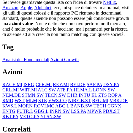
Se invece guardavate questa lista con l'idea di trovare
Netflix
,
Amazon
,
Apple
,
Alphabet
, ecc, mi spiace deludervi ma oramai, visti
gli utili di questi colossi e il rapporto P/E rientrato in determinati
standard, queste aziende non possono essere più considerate growth
ma
azioni value
. Non è detto che non sovraperformino il mercato,
anzi è molto probabile che lo facciano, ma i parametri per la ricerca
di aziende ad alta crescita non fanno matching con queste società.
Tag
Analisi dei Fondamentali
Azioni Growth
Azioni
RACE.MI
ISRG
CPR.MI
REY.MI
BEI.DE
SAF.PA
DSY.PA
CRL.MI
WIIT.MI
ALC.SW
ATE.PA
HLMA.L
LONN.SW
NEM.DE
STMN.SW
TECN.SW
DHR
INTU
EL
ZTS
ROP
A
RMD
WST
MLM
STE
VWS.CO
NIBE-B.ST
BFG.MI
VBK.DE
KWS.L
MORN
ROVI.MC
ABC.L
BANB.SW
TECH
CGNX
ENTG
FUTR.L
GBG.L
INRN.SW
LSS.PA
MPWR
PDX.ST
RBT.PA
VETO.PA
YPSN.SW
Correlati