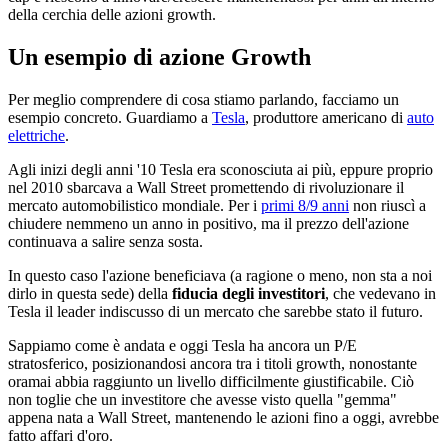
della cerchia delle azioni growth.
Un esempio di azione Growth
Per meglio comprendere di cosa stiamo parlando, facciamo un
esempio concreto. Guardiamo a
Tesla
, produttore americano di
auto
elettriche
.
Agli inizi degli anni '10 Tesla era sconosciuta ai più, eppure proprio
nel 2010 sbarcava a Wall Street promettendo di rivoluzionare il
mercato automobilistico mondiale. Per i
primi 8/9 anni
non riuscì a
chiudere nemmeno un anno in positivo, ma il prezzo dell'azione
continuava a salire senza sosta.
In questo caso l'azione beneficiava (a ragione o meno, non sta a noi
dirlo in questa sede) della
fiducia degli investitori
, che vedevano in
Tesla il leader indiscusso di un mercato che sarebbe stato il futuro.
Sappiamo come è andata e oggi Tesla ha ancora un P/E
stratosferico, posizionandosi ancora tra i titoli growth, nonostante
oramai abbia raggiunto un livello difficilmente giustificabile. Ciò
non toglie che un investitore che avesse visto quella "gemma"
appena nata a Wall Street, mantenendo le azioni fino a oggi, avrebbe
fatto affari d'oro.