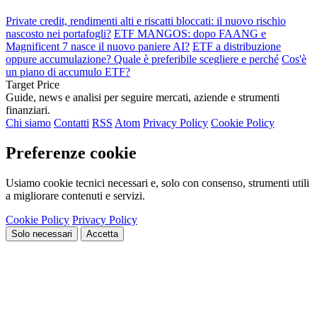
Private credit, rendimenti alti e riscatti bloccati: il nuovo rischio
nascosto nei portafogli?
ETF MANGOS: dopo FAANG e
Magnificent 7 nasce il nuovo paniere AI?
ETF a distribuzione
oppure accumulazione? Quale è preferibile scegliere e perché
Cos'è
un piano di accumulo ETF?
Target Price
Guide, news e analisi per seguire mercati, aziende e strumenti
finanziari.
Chi siamo
Contatti
RSS
Atom
Privacy Policy
Cookie Policy
Preferenze cookie
Usiamo cookie tecnici necessari e, solo con consenso, strumenti utili
a migliorare contenuti e servizi.
Cookie Policy
Privacy Policy
Solo necessari
Accetta