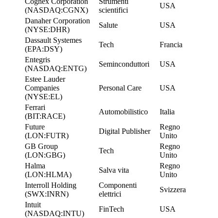
Cognex Corporation
Strumenti
USA
(NASDAQ:CGNX)
scientifici
Danaher Corporation
Salute
USA
(NYSE:DHR)
Dassault Systemes
Tech
Francia
(EPA:DSY)
Entegris
Seminconduttori
USA
(NASDAQ:ENTG)
Estee Lauder
Companies
Personal Care
USA
(NYSE:EL)
Ferrari
Automobilistico
Italia
(BIT:RACE)
Future
Regno
Digital Publisher
(LON:FUTR)
Unito
GB Group
Regno
Tech
(LON:GBG)
Unito
Halma
Regno
Salva vita
(LON:HLMA)
Unito
Interroll Holding
Componenti
Svizzera
(SWX:INRN)
elettrici
Intuit
FinTech
USA
(NASDAQ:INTU)