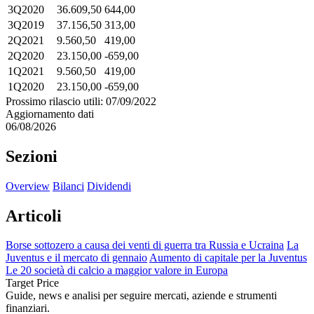
3Q2020
36.609,50
644,00
3Q2019
37.156,50
313,00
2Q2021
9.560,50
419,00
2Q2020
23.150,00
-659,00
1Q2021
9.560,50
419,00
1Q2020
23.150,00
-659,00
Prossimo rilascio utili: 07/09/2022
Aggiornamento dati
06/08/2026
Sezioni
Overview
Bilanci
Dividendi
Articoli
Borse sottozero a causa dei venti di guerra tra Russia e Ucraina
La
Juventus e il mercato di gennaio
Aumento di capitale per la Juventus
Le 20 società di calcio a maggior valore in Europa
Target Price
Guide, news e analisi per seguire mercati, aziende e strumenti
finanziari.