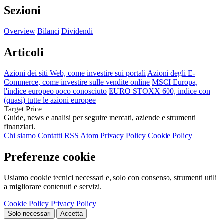
Sezioni
Overview
Bilanci
Dividendi
Articoli
Azioni dei siti Web, come investire sui portali
Azioni degli E-
Commerce, come investire sulle vendite online
MSCI Europa,
l'indice europeo poco conosciuto
EURO STOXX 600, indice con
(quasi) tutte le azioni europee
Target Price
Guide, news e analisi per seguire mercati, aziende e strumenti
finanziari.
Chi siamo
Contatti
RSS
Atom
Privacy Policy
Cookie Policy
Preferenze cookie
Usiamo cookie tecnici necessari e, solo con consenso, strumenti utili
a migliorare contenuti e servizi.
Cookie Policy
Privacy Policy
Solo necessari
Accetta