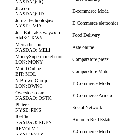
NASDAQ: IQ
JD.com
E-commerce Moda
NASDAQ: JD
Jumia Technologies
E-Commerce elettronica
NYSE: JMIA
Just Eat Takeaway.com
Food Delivery
AMS: TKWY
MercadoLibre
Aste online
NASDAQ: MELI
MoneySupermarket.com
Comparatore prezzi
LON: MONY
Mutui Online
Comparatore Mutui
BIT: MOL
N Brown Group
E-Commerce Moda
LON: BWNG
Overstock.com
E-Commerce Arredo
NASDAQ: OSTK
Pinterest
Social Network
NYSE: PINS
Redfin
Annunci Real Estate
NASDAQ: RDFN
REVOLVE
E-Commerce Moda
NYSE: RVLV