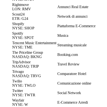
Rightmove
Annunci Real Estate
LON: RMV
Scout24
Network di annunci
ETR: G24
Shopify
Piattaforma E-Commerce
NYSE: SHOP
Spotify
Musica
NYSE: SPOT
Tencent Music Entertainment
Streaming musicale
NYSE: TME
The Priceline Group
Booking.com
NASDAQ: BKNG
TripAdvisor
Travel Review
NASDAQ: TRIP
Trivago
Comparatore Hotel
NASDAQ: TRVG
Twilio
Comunicazione online
NYSE: TWLO
Twitter
Social Network
NYSE: TWTR
Wayfair
E-Commerce Arredi
NYSE: W