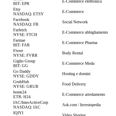
E-Commerce elettronica
BIT: EPR
Etsy
E-Commerce
NASDAQ: ETSY
Facebook
Social Network
NASDAQ: FB
Farfetch
E-Commerce abbigliamento
NYSE: FTCH
Farmae
E-Commerce Pharma
BIT: FAR
Fiverr
Body Rental
NYSE: FVRR
Giglio Group
E-Commerce Moda
BIT: GG
Go Daddy
Hosting e domini
NYSE: GDDY
GrubHub
Food Delivery
NYSE: GRUB
home24
E-Commerce arredamento
ETR: H24
IAC/InterActiveCorp
Ask.com / Investopedia
NASDAQ: IAC
IQIYI
Video Sharing