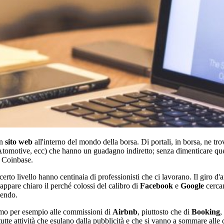
un
sito web
all'interno del mondo della borsa. Di portali, in borsa, ne trov
Atomotive, ecc) che hanno un guadagno indiretto; senza dimenticare qu
o Coinbase.
certo livello hanno centinaia di professionisti che ci lavorano. Il giro d
e appare chiaro il perché colossi del calibro di
Facebook
e
Google
cercan
cendo.
iamo per esempio alle commissioni di
Airbnb
, piuttosto che di
Booking
,
utte attività che esulano dalla pubblicità e che si vanno a sommare alle