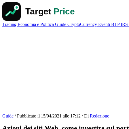
Trading
Economia e Politica
Guide
CryptoCurrency
Eventi
BTP
IRS
Guide
/
Pubblicato il
15/04/2021 alle 17:12
/
Di
Redazione
Azioni dei siti Web, come investire sui port