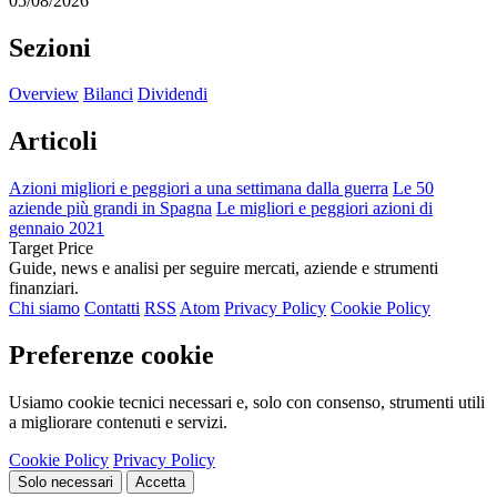
05/08/2026
Sezioni
Overview
Bilanci
Dividendi
Articoli
Azioni migliori e peggiori a una settimana dalla guerra
Le 50
aziende più grandi in Spagna
Le migliori e peggiori azioni di
gennaio 2021
Target Price
Guide, news e analisi per seguire mercati, aziende e strumenti
finanziari.
Chi siamo
Contatti
RSS
Atom
Privacy Policy
Cookie Policy
Preferenze cookie
Usiamo cookie tecnici necessari e, solo con consenso, strumenti utili
a migliorare contenuti e servizi.
Cookie Policy
Privacy Policy
Solo necessari
Accetta