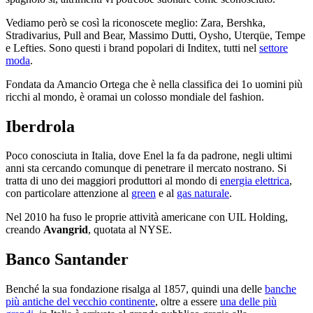
Vediamo però se così la riconoscete meglio: Zara, Bershka,
Stradivarius, Pull and Bear, Massimo Dutti, Oysho, Uterqüe, Tempe
e Lefties. Sono questi i brand popolari di Inditex, tutti nel
settore
moda
.
Fondata da Amancio Ortega che è nella classifica dei 1o uomini più
ricchi al mondo, è oramai un colosso mondiale del fashion.
Iberdrola
Poco conosciuta in Italia, dove Enel la fa da padrone, negli ultimi
anni sta cercando comunque di penetrare il mercato nostrano. Si
tratta di uno dei maggiori produttori al mondo di
energia elettrica
,
con particolare attenzione al
green
e al
gas naturale
.
Nel 2010 ha fuso le proprie attività americane con UIL Holding,
creando
Avangrid
, quotata al NYSE.
Banco Santander
Benché la sua fondazione risalga al 1857, quindi una delle
banche
più antiche del vecchio continente
, oltre a essere
una delle più