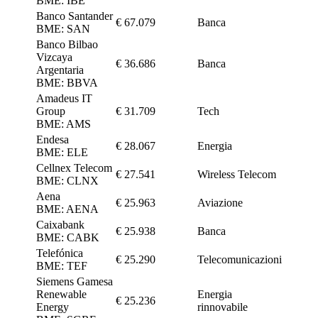
BME: IBE
Banco Santander
€ 67.079
Banca
BME: SAN
Banco Bilbao
Vizcaya
€ 36.686
Banca
Argentaria
BME: BBVA
Amadeus IT
Group
€ 31.709
Tech
BME: AMS
Endesa
€ 28.067
Energia
BME: ELE
Cellnex Telecom
€ 27.541
Wireless Telecom
BME: CLNX
Aena
€ 25.963
Aviazione
BME: AENA
Caixabank
€ 25.938
Banca
BME: CABK
Telefónica
€ 25.290
Telecomunicazioni
BME: TEF
Siemens Gamesa
Renewable
Energia
€ 25.236
Energy
rinnovabile