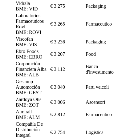
Vidrala
€ 3.275
Packaging
BME: VID
Laboratorios
Farmaceuticos
€ 3.265
Farmaceutico
Rovi
BME: ROVI
Viscofan
€ 3.236
Packaging
BME: VIS
Ebro Foods
€ 3.207
Food
BME: EBRO
Corporación
Banca
Financiera Alba
€ 3.112
d'investimento
BME: ALB
Gestamp
Automoción
€ 3.040
Parti veicoli
BME: GEST
Zardoya Otis
€ 3.006
Ascensori
BME: ZOT
Almirall
€ 2.812
Farmaceutico
BME: ALM
Compañía De
Distribución
€ 2.754
Logistica
Integral