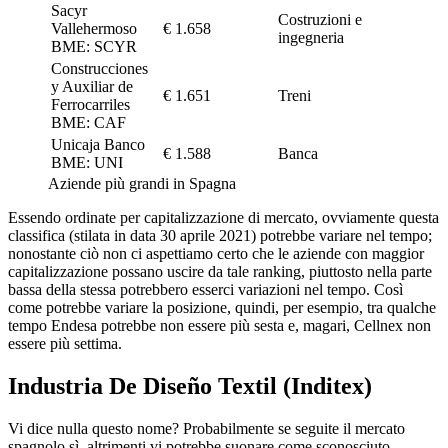
Sacyr
Costruzioni e
Vallehermoso
€ 1.658
ingegneria
BME: SCYR
Construcciones
y Auxiliar de
€ 1.651
Treni
Ferrocarriles
BME: CAF
Unicaja Banco
€ 1.588
Banca
BME: UNI
Aziende più grandi in Spagna
Essendo ordinate per capitalizzazione di mercato, ovviamente questa
classifica (stilata in data 30 aprile 2021) potrebbe variare nel tempo;
nonostante ciò non ci aspettiamo certo che le aziende con maggior
capitalizzazione possano uscire da tale ranking, piuttosto nella parte
bassa della stessa potrebbero esserci variazioni nel tempo. Così
come potrebbe variare la posizione, quindi, per esempio, tra qualche
tempo Endesa potrebbe non essere più sesta e, magari, Cellnex non
essere più settima.
Industria De Diseño Textil (Inditex)
Vi dice nulla questo nome? Probabilmente se seguite il mercato
spagnolo sì, altrimenti vi potrebbe suonare come sconosciuto.