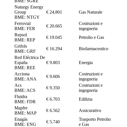
BME: SGRE
Naturgy Energy
Group
€ 24.801
Gas Naturale
BME: NTGY
Ferrovial
Costruzioni e
€ 20.665
BME: FER
ingegneria
Repsol
€ 19.045
Petrolio e Gas
BME: REP
Grifols
€ 16.294
Biofarmaceutico
BME: GRF
Red Eléctrica De
España
€ 9.803
Energia
BME: REE
Acciona
Costruzioni e
€ 9.606
BME: ANA
ingegneria
Acs
Costruzioni e
€ 9.350
BME: ACS
ingegneria
Fluidra
€ 6.703
Edilizia
BME: FDR
Mapfre
€ 6.562
Assicurativo
BME: MAP
Enagás
Trasporto Petrolio
€ 5.740
BME: ENG
e Gas