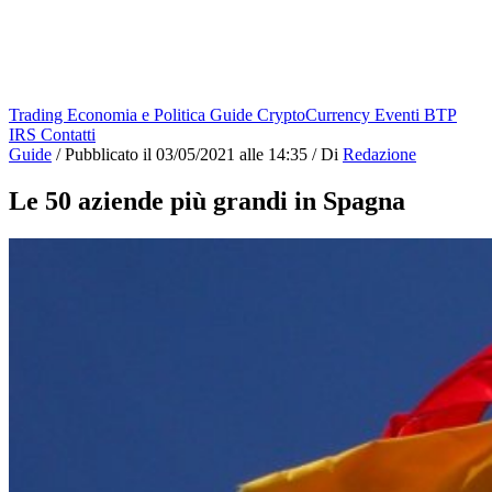
Trading
Economia e Politica
Guide
CryptoCurrency
Eventi
BTP
IRS
Contatti
Guide
/
Pubblicato il
03/05/2021 alle 14:35
/
Di
Redazione
Le 50 aziende più grandi in Spagna