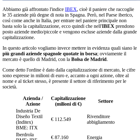
Abbiamo già affrontato l'indice
IBEX
, cioè il paniere che raccoglie
le 35 aziende più degne di nota in Spagna. Però, nel Paese iberico,
così come anche in Italia, per entrare nel paniere principale non
basta solo la capitalizzazione, ecco quindi che nell'
IBEX
prendono
posto aziende medio/piccole e vengono escluse aziende dalla grande
capitalizzazione.
In questo articolo vogliamo invece mettere in evidenza quali siano le
più grandi aziende spagnole quotate in borsa
; ovviamente il
mercato è quello di Madrid, con la
Bolsa de Madrid
.
Come detto l'ordine è dato dalla capitalizzazione di mercato, le cifre
sono espresse in milioni di euro e, accanto a ogni azione, oltre al
nome e al ticket stesso, è presente il settore di riferimento per le
società.
Azienda /
Capitalizzazione
Settore
Azione
(milioni di €)
Industria De
Diseño Textil
Rivenditore
€ 112.549
(Inditex)
abbigliamento
BME: ITX
Iberdrola
€ 87.160
Energia