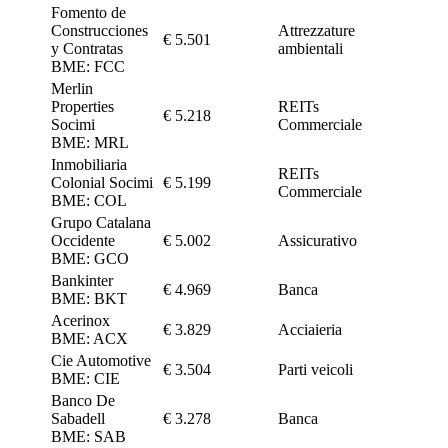
Fomento de
Construcciones
Attrezzature
€ 5.501
y Contratas
ambientali
BME: FCC
Merlin
Properties
REITs
€ 5.218
Socimi
Commerciale
BME: MRL
Inmobiliaria
REITs
Colonial Socimi
€ 5.199
Commerciale
BME: COL
Grupo Catalana
Occidente
€ 5.002
Assicurativo
BME: GCO
Bankinter
€ 4.969
Banca
BME: BKT
Acerinox
€ 3.829
Acciaieria
BME: ACX
Cie Automotive
€ 3.504
Parti veicoli
BME: CIE
Banco De
Sabadell
€ 3.278
Banca
BME: SAB