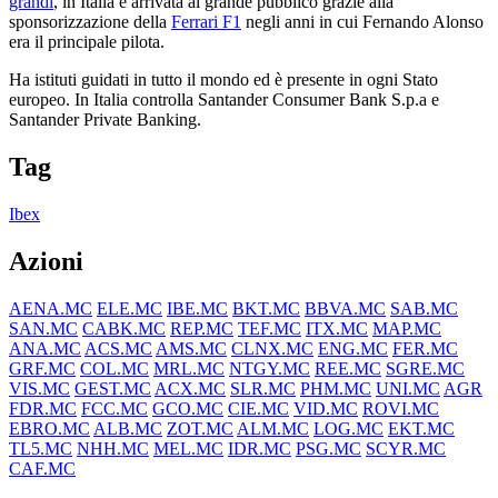
grandi
, in Italia è arrivata al grande pubblico grazie alla
sponsorizzazione della
Ferrari F1
negli anni in cui Fernando Alonso
era il principale pilota.
Ha istituti guidati in tutto il mondo ed è presente in ogni Stato
europeo. In Italia controlla Santander Consumer Bank S.p.a e
Santander Private Banking.
Tag
Ibex
Azioni
AENA.MC
ELE.MC
IBE.MC
BKT.MC
BBVA.MC
SAB.MC
SAN.MC
CABK.MC
REP.MC
TEF.MC
ITX.MC
MAP.MC
ANA.MC
ACS.MC
AMS.MC
CLNX.MC
ENG.MC
FER.MC
GRF.MC
COL.MC
MRL.MC
NTGY.MC
REE.MC
SGRE.MC
VIS.MC
GEST.MC
ACX.MC
SLR.MC
PHM.MC
UNI.MC
AGR
FDR.MC
FCC.MC
GCO.MC
CIE.MC
VID.MC
ROVI.MC
EBRO.MC
ALB.MC
ZOT.MC
ALM.MC
LOG.MC
EKT.MC
TL5.MC
NHH.MC
MEL.MC
IDR.MC
PSG.MC
SCYR.MC
CAF.MC