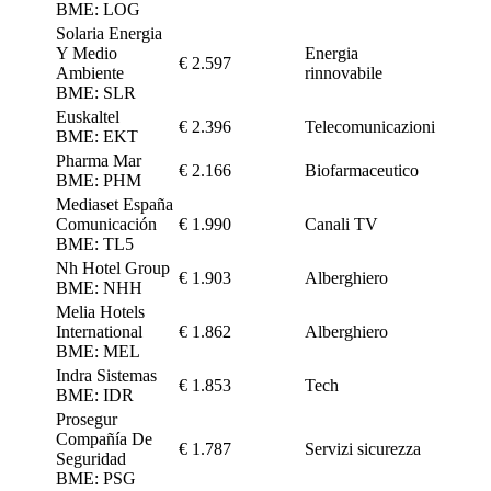
BME: LOG
Solaria Energia
Y Medio
Energia
€ 2.597
Ambiente
rinnovabile
BME: SLR
Euskaltel
€ 2.396
Telecomunicazioni
BME: EKT
Pharma Mar
€ 2.166
Biofarmaceutico
BME: PHM
Mediaset España
Comunicación
€ 1.990
Canali TV
BME: TL5
Nh Hotel Group
€ 1.903
Alberghiero
BME: NHH
Melia Hotels
International
€ 1.862
Alberghiero
BME: MEL
Indra Sistemas
€ 1.853
Tech
BME: IDR
Prosegur
Compañía De
€ 1.787
Servizi sicurezza
Seguridad
BME: PSG